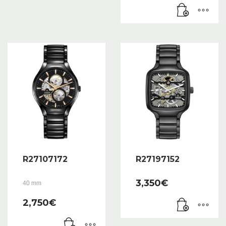
R27107172
R27197152
3,350
€
40 mm
2,750
€