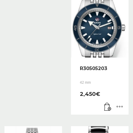
R30505203
42 mm
2,450
€