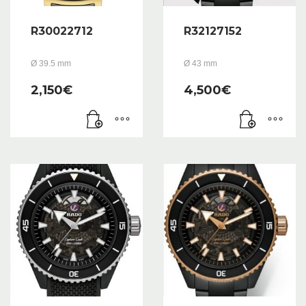
R30022712
R32127152
Ø 39.5 mm
Ø 43 mm
2,150
€
4,500
€