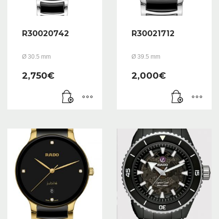
R30020742
R30021712
Ø 30.5 mm
Ø 39.5 mm
2,750
€
2,000
€