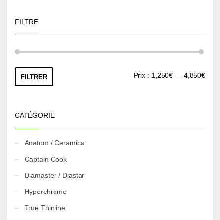
FILTRE
Prix
Prix
Prix :
1,250€
—
4,850€
FILTRER
min
max
CATÉGORIE
Anatom / Ceramica
Captain Cook
Diamaster / Diastar
Hyperchrome
True Thinline