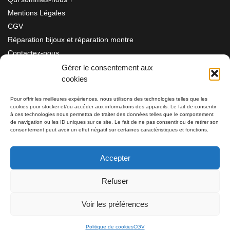
Mentions Légales
CGV
Réparation bijoux et réparation montre
Contactez-nous
Gérer le consentement aux
cookies
Information
Pour offrir les meilleures expériences, nous utilisons des technologies telles que les
cookies pour stocker et/ou accéder aux informations des appareils. Le fait de consentir
Bijouterie SIAUD
à ces technologies nous permettra de traiter des données telles que le comportement
11 rue Masséna 06000 NICE
de navigation ou les ID uniques sur ce site. Le fait de ne pas consentir ou de retirer son
consentement peut avoir un effet négatif sur certaines caractéristiques et fonctions.
du mardi au samedi de 9h30 à 19h00
Accepter
Tél: 04 93 82 29 34 / 09 78 81 68 81
Refuser
Tél: 07 66 49 41 30
Voir les préférences
Politique de cookies
CGV