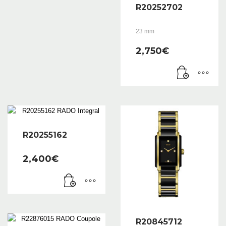
R20252702
23 mm
2,750
€
R20255162
2,400
€
R20845712