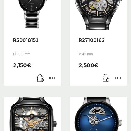
R30018152
R27100162
Ø 39.5 mm
Ø 40 mm
2,150
€
2,500
€