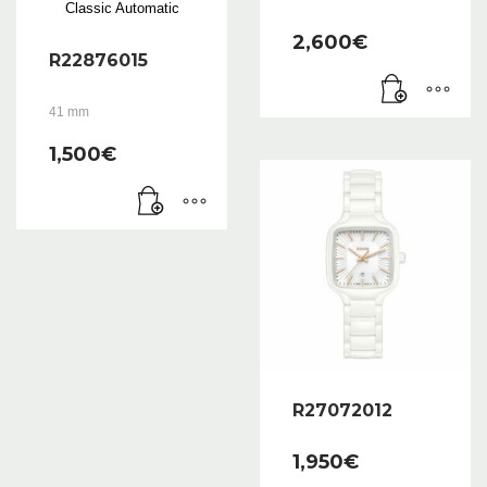
2,600
€
R22876015
41 mm
1,500
€
R27072012
1,950
€