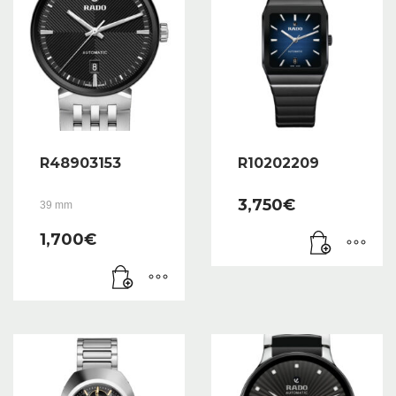
R48903153
R10202209
3,750
€
39 mm
1,700
€