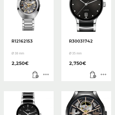
R12162153
R30031742
Ø 38 mm
Ø 35 mm
2,250
€
2,750
€