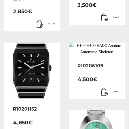
38 mm
3,500
€
2,850
€
R10206109
4,500
€
R10201152
4,850
€