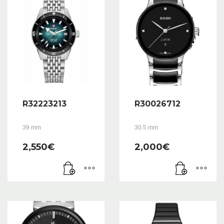
R32223213
R30026712
39 mm
30.5 mm
2,550
€
2,000
€