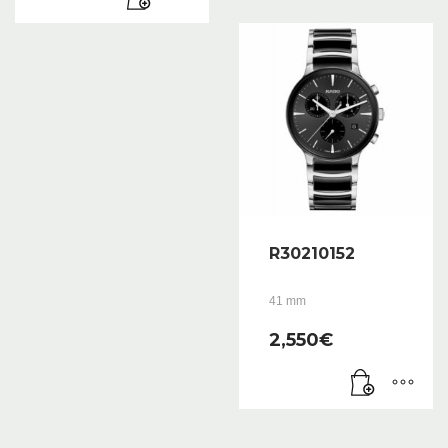
R30210152
41 mm
2,550
€