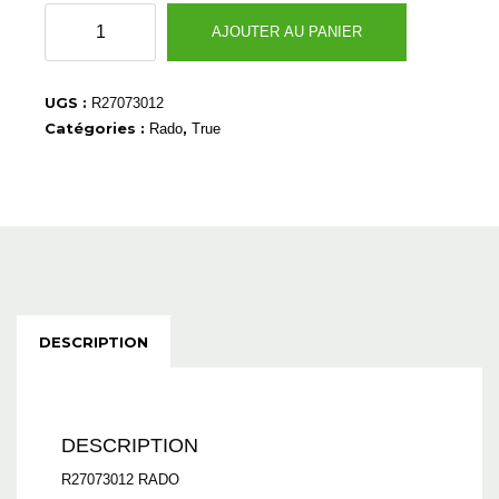
quantité
AJOUTER AU PANIER
de
R27073012
UGS :
R27073012
Catégories :
,
Rado
True
DESCRIPTION
DESCRIPTION
R27073012 RADO