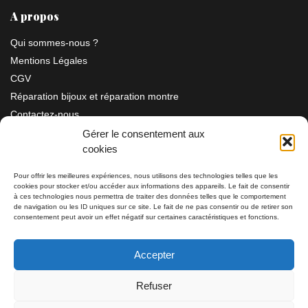
A propos
Qui sommes-nous ?
Mentions Légales
CGV
Réparation bijoux et réparation montre
Contactez-nous
Gérer le consentement aux
cookies
Information
Pour offrir les meilleures expériences, nous utilisons des technologies telles que les
cookies pour stocker et/ou accéder aux informations des appareils. Le fait de consentir
Bijouterie SIAUD
à ces technologies nous permettra de traiter des données telles que le comportement
11 rue Masséna 06000 NICE
de navigation ou les ID uniques sur ce site. Le fait de ne pas consentir ou de retirer son
consentement peut avoir un effet négatif sur certaines caractéristiques et fonctions.
du mardi au samedi de 9h30 à 19h00
Accepter
Tél: 04 93 82 29 34 / 09 78 81 68 81
Refuser
Tél: 07 66 49 41 30