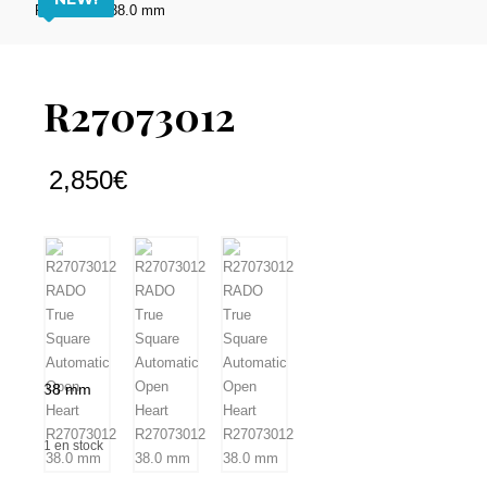
R27073012
2,850
€
38 mm
1 en stock