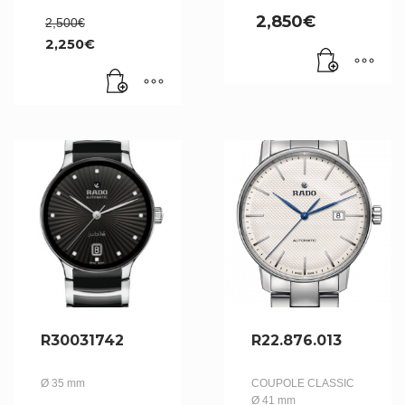
Le
2,850
€
2,500
€
prix
2,250
€
initial
Le
était :
prix
2,500€.
actuel
est :
2,250€.
R30031742
R22.876.013
Ø 35 mm
COUPOLE CLASSIC
Ø 41 mm