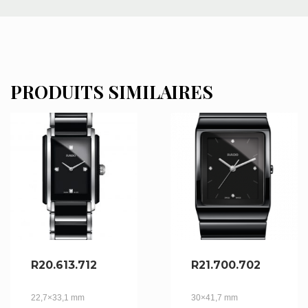
PRODUITS SIMILAIRES
R20.613.712
R21.700.702
22,7×33,1 mm
30×41,7 mm