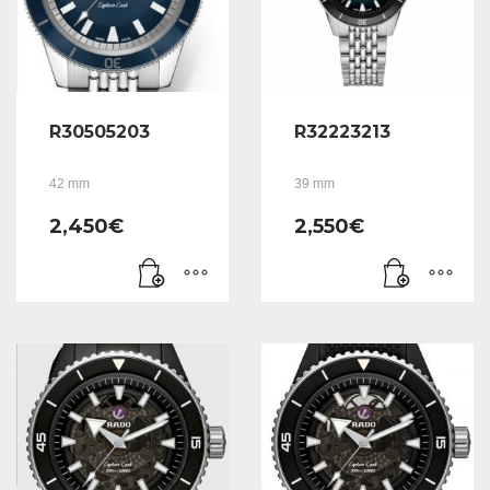
R30505203
R32223213
42 mm
39 mm
2,450
€
2,550
€