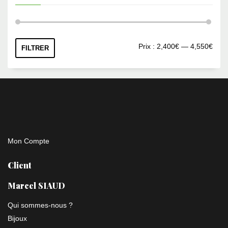
Prix
Prix
Prix :
2,400€
—
4,550€
FILTRER
min
max
Mon Compte
Client
Marcel SIAUD
Qui sommes-nous ?
Bijoux