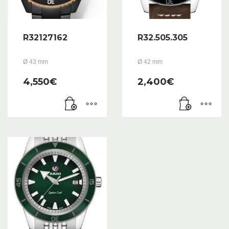
R32127162
R32.505.305
Ø 43 mm
Ø 42 mm
4,550
€
2,400
€