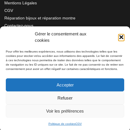
Mentions Légales
CGV
Réparation bijoux et réparation montre
Contactez-nous
Gérer le consentement aux
cookies
Information
Pour offrir les meilleures expériences, nous utilisons des technologies telles que les
cookies pour stocker et/ou accéder aux informations des appareils. Le fait de consentir
à ces technologies nous permettra de traiter des données telles que le comportement
Bijouterie SIAUD
11 rue Masséna 06000 NICE
de navigation ou les ID uniques sur ce site. Le fait de ne pas consentir ou de retirer son
consentement peut avoir un effet négatif sur certaines caractéristiques et fonctions.
du mardi au samedi de 9h30 à 19h00
Accepter
Tél: 04 93 82 29 34 / 09 78 81 68 81
Refuser
Tél: 07 66 49 41 30
Voir les préférences
Politique de cookies
CGV