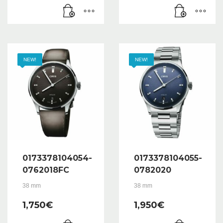
NEW!
NEW!
0173378104054-
0173378104055-
0762018FC
0782020
38 mm
38 mm
1,750
€
1,950
€