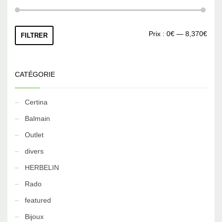
Prix
Prix
Prix :
0€
—
8,370€
FILTRER
min
max
CATÉGORIE
Certina
Balmain
Outlet
divers
HERBELIN
Rado
featured
Bijoux