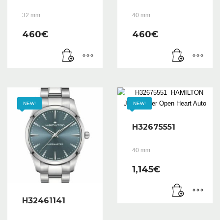
32 mm
40 mm
460
€
460
€
NEW!
NEW!
H32675551
40 mm
1,145
€
H32461141