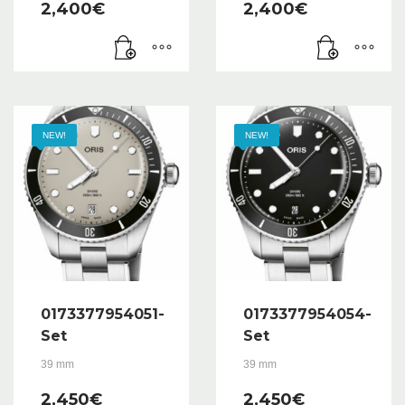
2,400
€
2,400
€
NEW!
NEW!
0173377954051-
0173377954054-
Set
Set
39 mm
39 mm
2,450
€
2,450
€