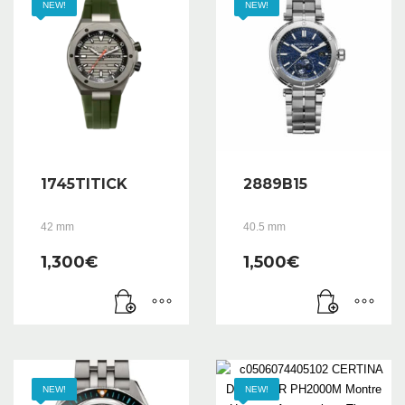
NEW!
NEW!
1745TITICK
2889B15
42 mm
40.5 mm
1,300
€
1,500
€
NEW!
NEW!