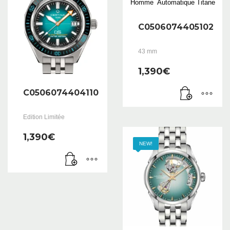
C0506074405102
43 mm
1,390
€
C0506074404110
Edition Limitée
1,390
€
NEW!