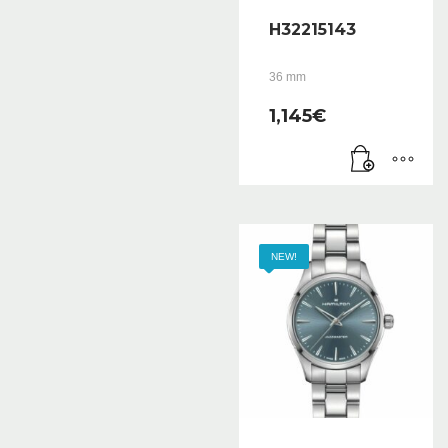
H32215143
36 mm
1,145
€
NEW!