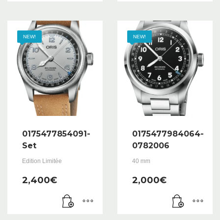
NEW!
NEW!
0175477854091-
0175477984064-
Set
0782006
Edition Limitée
40 mm
2,400
€
2,000
€