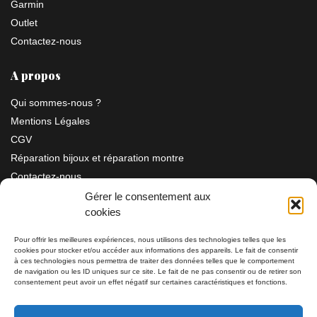
Garmin
Outlet
Contactez-nous
A propos
Qui sommes-nous ?
Mentions Légales
CGV
Réparation bijoux et réparation montre
Contactez-nous
Gérer le consentement aux
cookies
Information
Pour offrir les meilleures expériences, nous utilisons des technologies telles que les
cookies pour stocker et/ou accéder aux informations des appareils. Le fait de consentir
Bijouterie SIAUD
à ces technologies nous permettra de traiter des données telles que le comportement
11 rue Masséna 06000 NICE
de navigation ou les ID uniques sur ce site. Le fait de ne pas consentir ou de retirer son
consentement peut avoir un effet négatif sur certaines caractéristiques et fonctions.
du mardi au samedi de 9h30 à 19h00