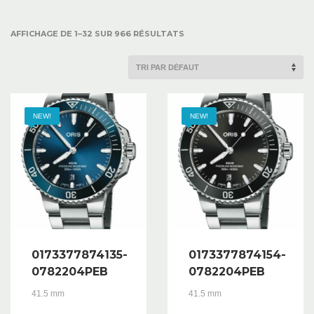
AFFICHAGE DE 1–32 SUR 966 RÉSULTATS
NEW!
NEW!
0173377874135-
0173377874154-
0782204PEB
0782204PEB
41.5 mm
41.5 mm