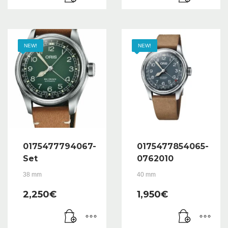
NEW!
NEW!
0175477794067-
0175477854065-
Set
0762010
38 mm
40 mm
2,250
€
1,950
€