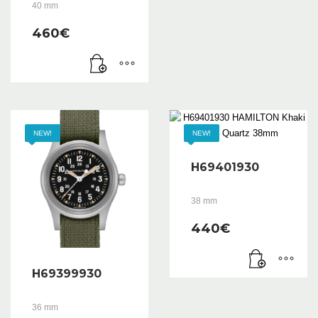
40 mm
460
€
NEW!
NEW!
H69401930
38 mm
440
€
H69399930
36 mm