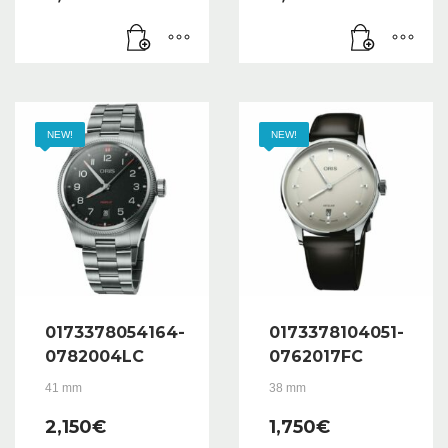
NEW!
NEW!
0173378054164-
0173378104051-
0782004LC
0762017FC
41 mm
38 mm
2,150
€
1,750
€