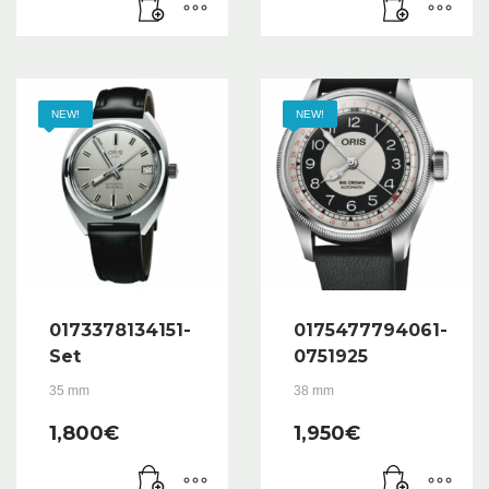
NEW!
NEW!
0173378134151-
0175477794061-
Set
0751925
35 mm
38 mm
1,800
€
1,950
€