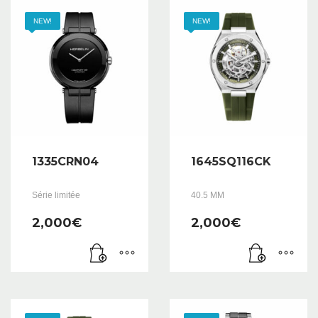
NEW!
NEW!
1335CRN04
1645SQ116CK
Série limitée
40.5 MM
2,000
€
2,000
€