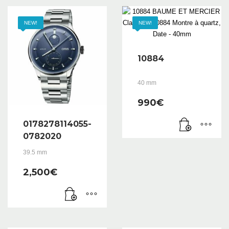
NEW!
NEW!
10884
40 mm
990
€
0178278114055-
0782020
39.5 mm
2,500
€