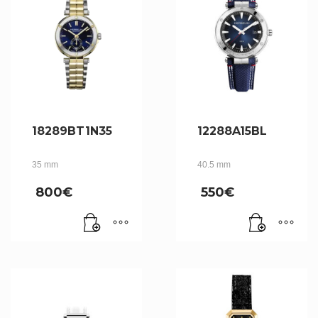
18289BT1N35
12288A15BL
35 mm
40.5 mm
800
€
550
€