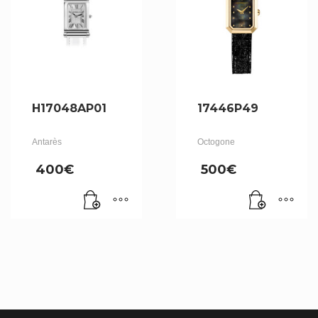
H17048AP01
17446P49
Antarès
Octogone
400
€
500
€