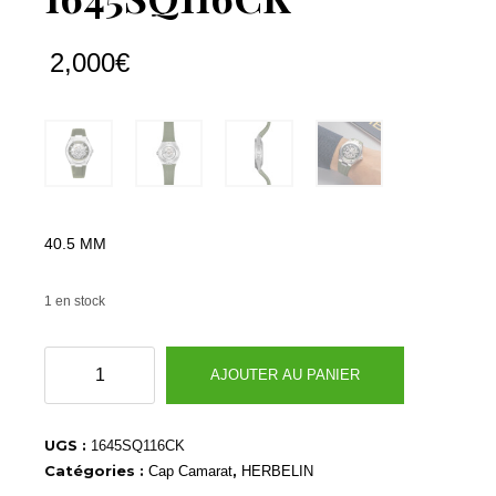
2,000
€
40.5 MM
1 en stock
quantité
AJOUTER AU PANIER
de
1645SQ116CK
UGS :
1645SQ116CK
Catégories :
,
Cap Camarat
HERBELIN