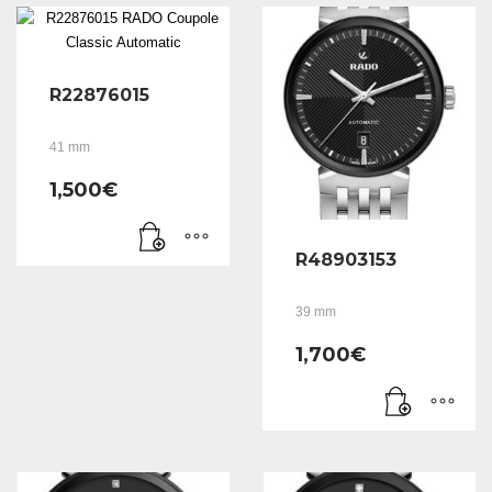
R22876015
41 mm
1,500
€
R48903153
39 mm
1,700
€