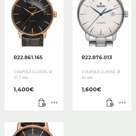
R22.861.165
R22.876.013
COUPOLE CLASSIC Ø
COUPOLE CLASSIC Ø
37,7 mm
41 mm
1,400
€
1,600
€