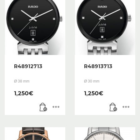
R48912713
R48913713
Ø 38 mm
Ø 30 mm
1,250
€
1,250
€