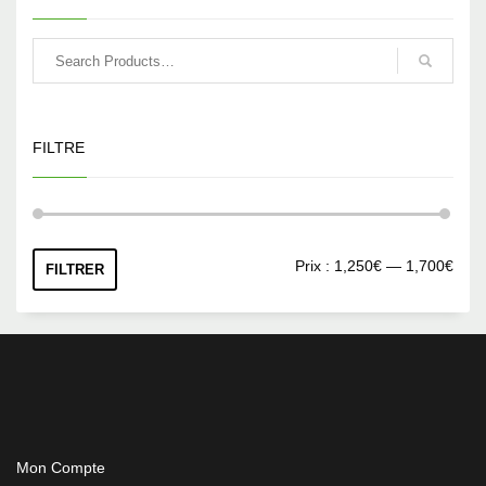
FILTRE
Prix
Prix
Prix :
1,250€
—
1,700€
FILTRER
min
max
Mon Compte