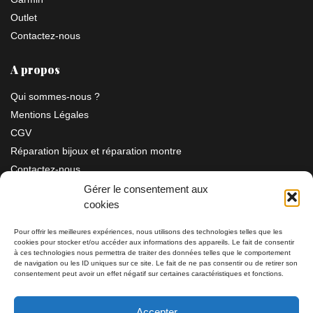
Outlet
Contactez-nous
A propos
Qui sommes-nous ?
Mentions Légales
CGV
Réparation bijoux et réparation montre
Contactez-nous
Gérer le consentement aux
cookies
Information
Pour offrir les meilleures expériences, nous utilisons des technologies telles que les
cookies pour stocker et/ou accéder aux informations des appareils. Le fait de consentir
à ces technologies nous permettra de traiter des données telles que le comportement
Bijouterie SIAUD
11 rue Masséna 06000 NICE
de navigation ou les ID uniques sur ce site. Le fait de ne pas consentir ou de retirer son
consentement peut avoir un effet négatif sur certaines caractéristiques et fonctions.
du mardi au samedi de 9h30 à 19h00
Accepter