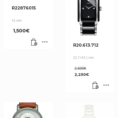
R22876015
41 mm
1,500
€
R20.613.712
22,7×33,1 mm
Le
2,500
€
prix
2,250
€
initial
Le
était :
prix
2,500€.
actuel
est :
2,250€.