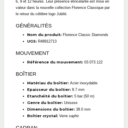
6, 9 et 12 heures. Leur présence étincelante est mise en
valeur dans la nouvelle collection Florence Classique par
le retour du célèbre logo Jubilé.
GÉNÉRALITÉS
Nom du produit:
Florence Classic Diamonds
UGS:
R48912713
MOUVEMENT
Référence du mouvement:
03.073.122
BOÎTIER
Matériau du boîtier:
Acier inoxydable
Epaisseur du boîtier:
8.7 mm
Etanchéité du boîtier:
5 bar (50 m)
Genre du boîtier:
Unisexe
Dimensions du boîtier:
38.0 mm
Boîtier crystal:
Verre saphir
CADRAN