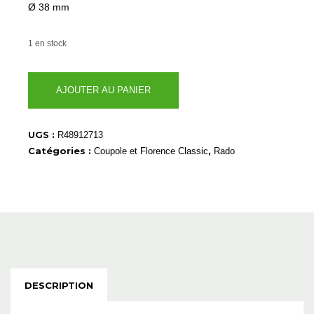
Ø 38 mm
1 en stock
quantité
AJOUTER AU PANIER
de
R48912713
UGS :
R48912713
Catégories :
,
Coupole et Florence Classic
Rado
DESCRIPTION