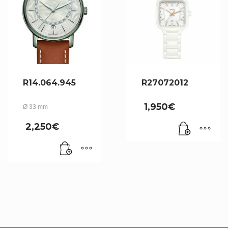
R14.064.945
R27072012
1,950
€
Ø 33 mm
2,250
€