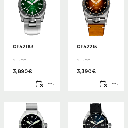
GF42183
GF42215
41.5 mm
41.5 mm
3,890
€
3,390
€