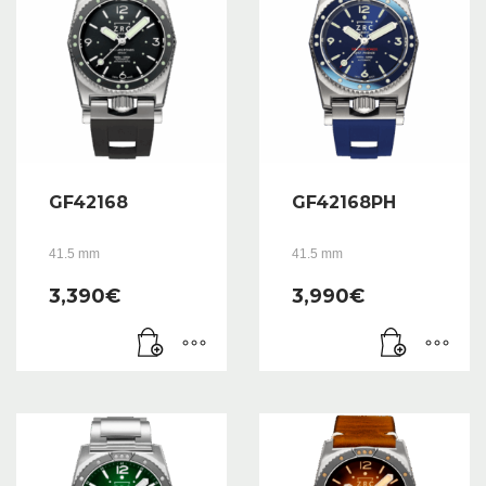
GF42168
GF42168PH
41.5 mm
41.5 mm
3,390
€
3,990
€