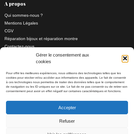
A propos
Qui sommes-nous ?
Mentions Légales
CGV
Réparation bijoux et réparation montre
Contactez-nous
Gérer le consentement aux
cookies
Information
Pour offrir les meilleures expériences, nous utilisons des technologies telles que les
cookies pour stocker et/ou accéder aux informations des appareils. Le fait de consentir
Bijouterie SIAUD
à ces technologies nous permettra de traiter des données telles que le comportement
11 rue Masséna 06000 NICE
de navigation ou les ID uniques sur ce site. Le fait de ne pas consentir ou de retirer son
consentement peut avoir un effet négatif sur certaines caractéristiques et fonctions.
du mardi au samedi de 9h30 à 19h00
Accepter
Tél: 04 93 82 29 34 / 09 78 81 68 81
Refuser
Tél: 07 66 49 41 30