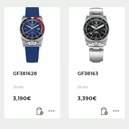
GF381628
GF38163
39 mm
39 mm
3,190
€
3,390
€