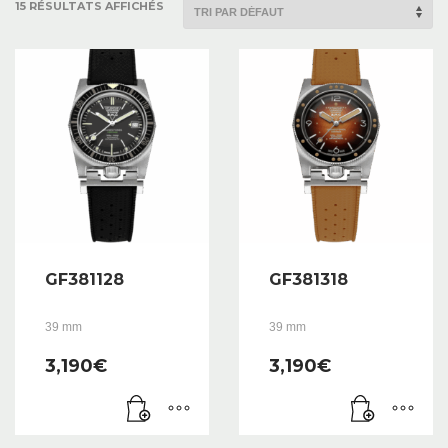
15 RÉSULTATS AFFICHÉS
GF381128
GF381318
39 mm
39 mm
3,190
€
3,190
€