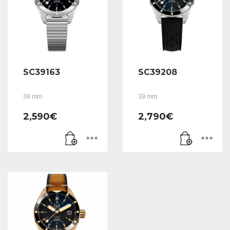
SC39163
SC39208
39 mm
39 mm
2,590
€
2,790
€