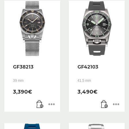
GF38213
GF42103
39 mm
41.5 mm
3,390
€
3,490
€