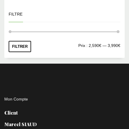
FILTRE
Prix
Prix
Prix :
2,590€
—
3,990€
FILTRER
min
max
Mon Compte
Client
Marcel SIAUD