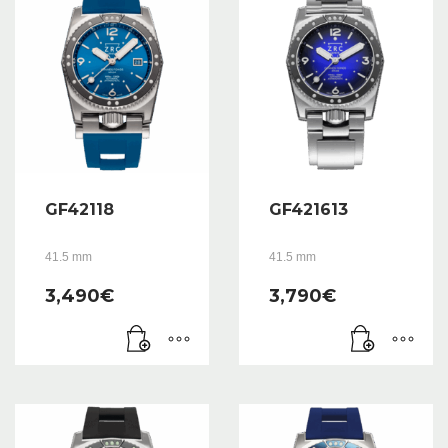
GF42118
GF421613
41.5 mm
41.5 mm
3,490
€
3,790
€