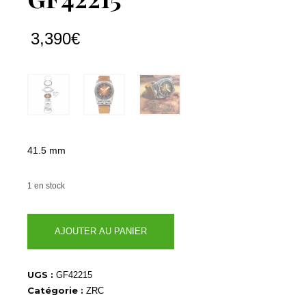
3,390
€
41.5 mm
1 en stock
quantité
AJOUTER AU PANIER
de
GF42215
UGS :
GF42215
Catégorie :
ZRC