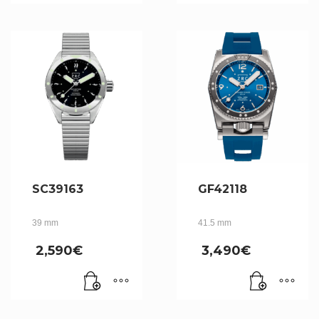
SC39163
GF42118
39 mm
41.5 mm
2,590
€
3,490
€