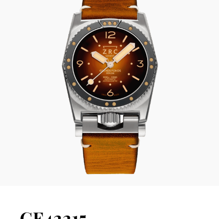
GF42215