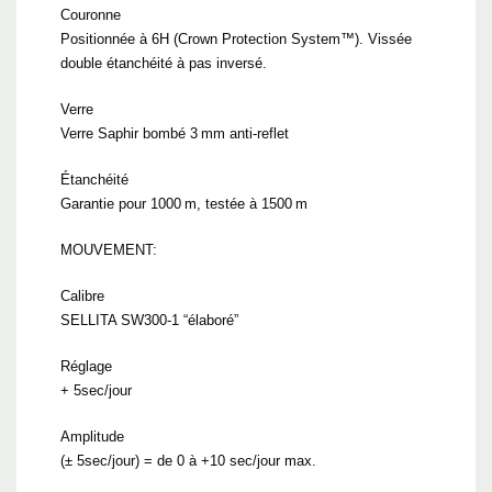
Couronne
Positionnée à 6H (Crown Protection System™). Vissée
double étanchéité à pas inversé.
Verre
Verre Saphir bombé 3 mm anti-reflet
Étanchéité
Garantie pour 1000 m, testée à 1500 m
MOUVEMENT:
Calibre
SELLITA SW300-1 “élaboré”
Réglage
+ 5sec/jour
Amplitude
(± 5sec/jour) = de 0 à +10 sec/jour max.