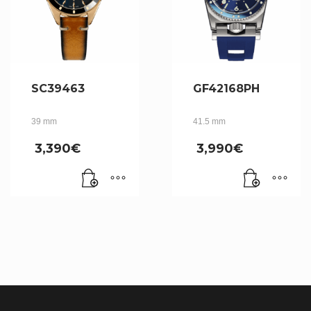
SC39463
GF42168PH
39 mm
41.5 mm
3,390
€
3,990
€