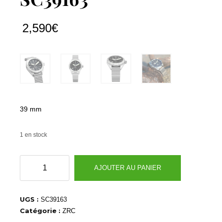
2,590
€
39 mm
1 en stock
quantité
AJOUTER AU PANIER
de
SC39163
UGS :
SC39163
Catégorie :
ZRC