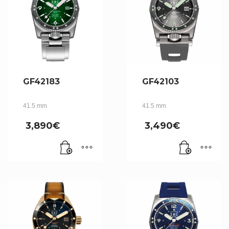
GF42183
GF42103
41.5 mm
41.5 mm
3,890
€
3,490
€