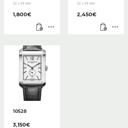
22 x 34 mm
22 x 34 mm
1,800
€
2,450
€
10528
3,150
€