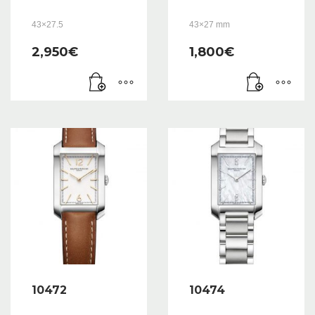
43×27.5
43×27 mm
2,950
€
1,800
€
10472
10474