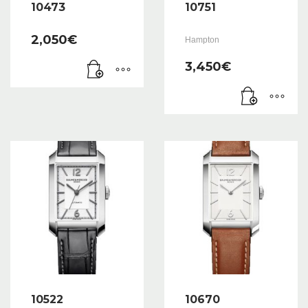
10473
10751
2,050
€
Hampton
3,450
€
10522
10670