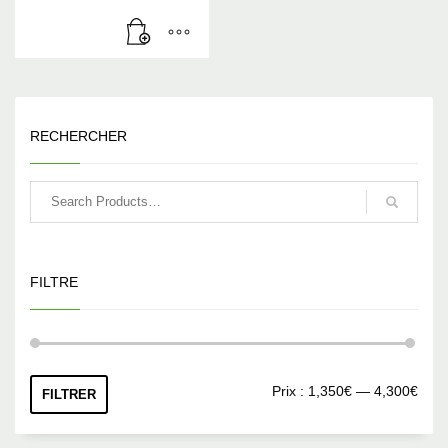
RECHERCHER
FILTRE
Prix
Prix
Prix :
1,350€
—
4,300€
FILTRER
min
max