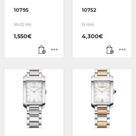
10795
10752
35×22 mm
Or rose
1,550
€
4,300
€