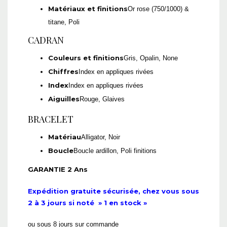
Matériaux et finitions
Or rose (750/1000) &
titane, Poli
CADRAN
Couleurs et finitions
Gris, Opalin, None
Chiffres
Index en appliques rivées
Index
Index en appliques rivées
Aiguilles
Rouge, Glaives
BRACELET
Matériau
Alligator, Noir
Boucle
Boucle ardillon, Poli finitions
GARANTIE 2 Ans
Expédition gratuite sécurisée, chez vous sous
2 à 3 jours si noté » 1 en stock »
ou sous 8 jours sur commande