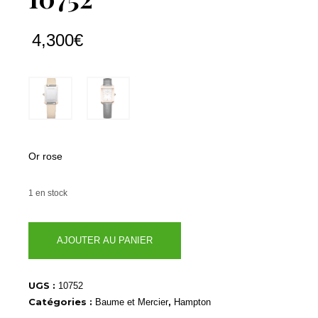
4,300
€
Or rose
1 en stock
quantité
AJOUTER AU PANIER
de
10752
UGS :
10752
Catégories :
,
Baume et Mercier
Hampton