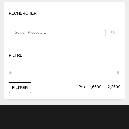
RECHERCHER
FILTRE
Prix
Prix
Prix :
1,650€
—
2,250€
FILTRER
min
max