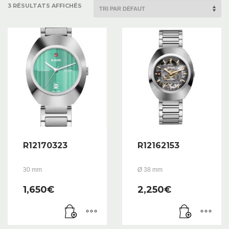
3 RÉSULTATS AFFICHÉS
R12170323
R12162153
30 mm
Ø 38 mm
1,650
€
2,250
€