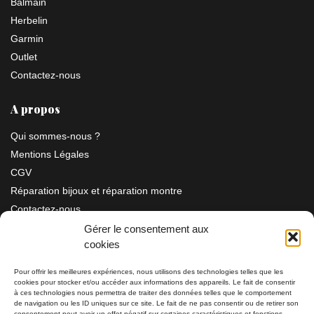
Balmain
Herbelin
Garmin
Outlet
Contactez-nous
A propos
Qui sommes-nous ?
Mentions Légales
CGV
Réparation bijoux et réparation montre
Contactez-nous
Gérer le consentement aux
cookies
Information
Pour offrir les meilleures expériences, nous utilisons des technologies telles que les
cookies pour stocker et/ou accéder aux informations des appareils. Le fait de consentir
à ces technologies nous permettra de traiter des données telles que le comportement
Bijouterie SIAUD
11 rue Masséna 06000 NICE
de navigation ou les ID uniques sur ce site. Le fait de ne pas consentir ou de retirer son
consentement peut avoir un effet négatif sur certaines caractéristiques et fonctions.