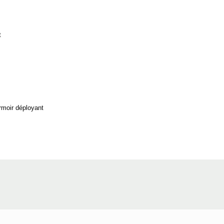
t
rmoir déployant