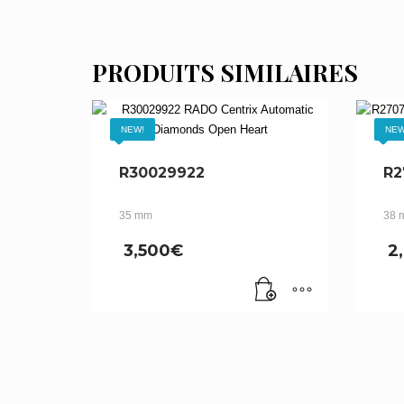
PRODUITS SIMILAIRES
NEW!
NEW
R30029922
R2
35 mm
38 
3,500
€
2