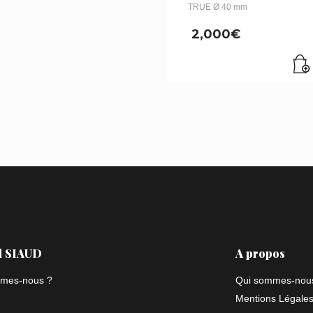
TRUE Ø 40 mm
2,000
€
l SIAUD
A propos
mes-nous ?
Qui sommes-nou
Mentions Légale