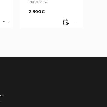
TRUE Ø 30 mm
2,300
€
s ?
s