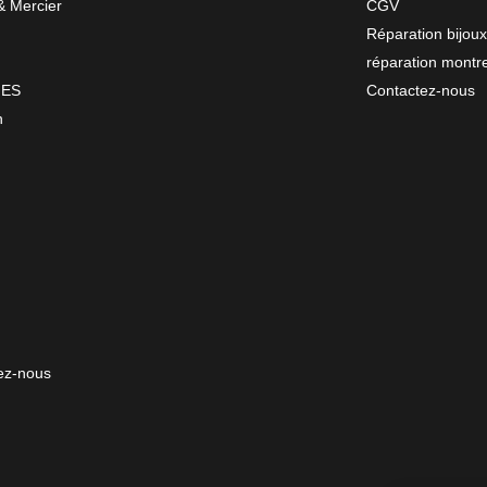
 Mercier
CGV
Réparation bijoux
réparation montr
NES
Contactez-nous
n
ez-nous