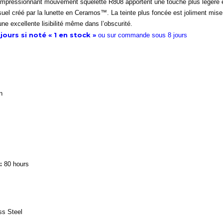
 impressionnant mouvement squelette R808 apportent une touche plus légère et
isuel créé par la lunette en Ceramos™. La teinte plus foncée est joliment mise e
e excellente lisibilité même dans l’obscurité.
jours si noté « 1 en stock »
ou sur commande sous 8 jours
n
:
80 hours
s Steel