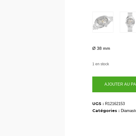
Ø 38 mm
1 en stock
quantité
AJOUTER AU PA
de
R12162153
UGS :
R12162153
Catégories :
Diamaste