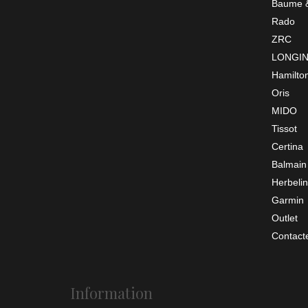
Baume &
Rado
ZRC
LONGI
Hamilto
Oris
MIDO
Tissot
Certina
Balmain
Herbelin
Garmin
Outlet
Contact
Information