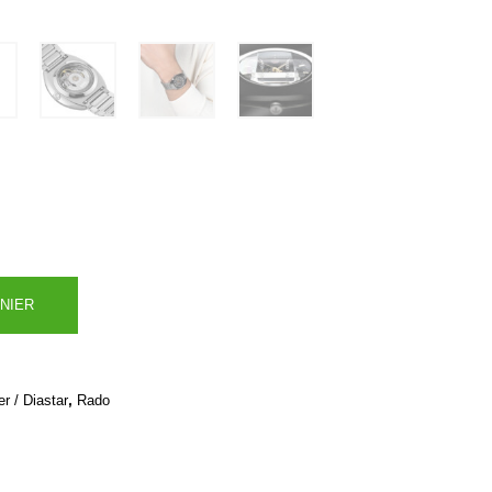
NIER
,
r / Diastar
Rado