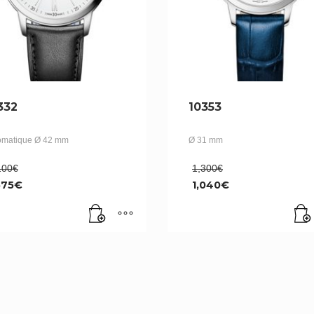
332
10353
omatique Ø 42 mm
Ø 31 mm
Le
Le
100
€
1,300
€
prix
prix
575
€
1,040
€
initial
initial
Le
était :
était :
ix
prix
2,100€.
1,300€.
tuel
actuel
t :
est :
575€.
1,040€.