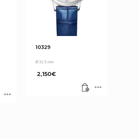
10329
Ø 31.5 mm
2,150
€