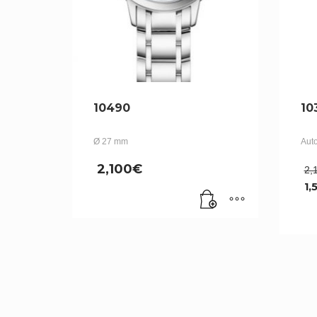
10490
10
Ø 27 mm
Aut
2,100
€
2,
1,
Le
pr
ac
es
1,