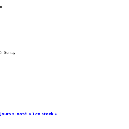
mm
é, Sunray
jours si noté » 1 en stock »