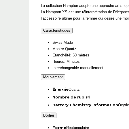
La collection Hampton adopte une approche artistique
La Hampton XS est une réinterprétation de l’élégance
l’accessoire ultime pour la femme qui désire une mo
Caractéristiques
Swiss Made
Montre Quartz
Étanchéité: 50 mètres
Heures, Minutes
Interchangeable manuellement
Mouvement
Énergie
Quartz
Nombre de rubis
4
Battery Chemistry Information
Oxyde 
Boîtier
Forme
Rectangulaire