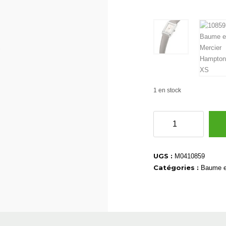
1 en stock
quantité
de
10859
UGS :
M0410859
Catégories :
Baume e