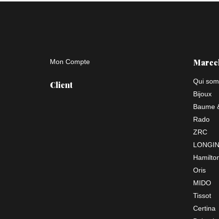
Marce
Mon Compte
Qui som
Client
Bijoux
Baume &
Rado
ZRC
LONGI
Hamilto
Oris
MIDO
Tissot
Certina