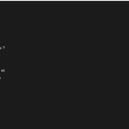
s ?
s
 et
e