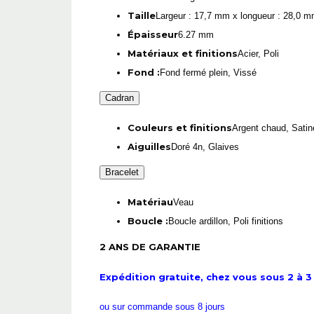
Taille
Largeur : 17,7 mm x longueur : 28,0 
Épaisseur
6.27 mm
Matériaux et finitions
Acier, Poli
Fond :
Fond fermé plein, Vissé
Cadran
Couleurs et finitions
Argent chaud, Satin
Aiguilles
Doré 4n, Glaives
Bracelet
Matériau
Veau
Boucle :
Boucle ardillon, Poli finitions
2 ANS DE GARANTIE
Expédition gratuite, chez vous sous 2 à 3 
ou sur commande sous 8 jours