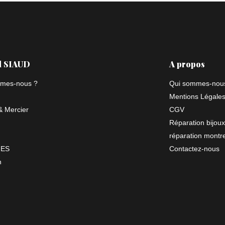
l SIAUD
A propos
mes-nous ?
Qui sommes-nou
Mentions Légale
 Mercier
CGV
Réparation bijoux
réparation montr
NES
Contactez-nous
n