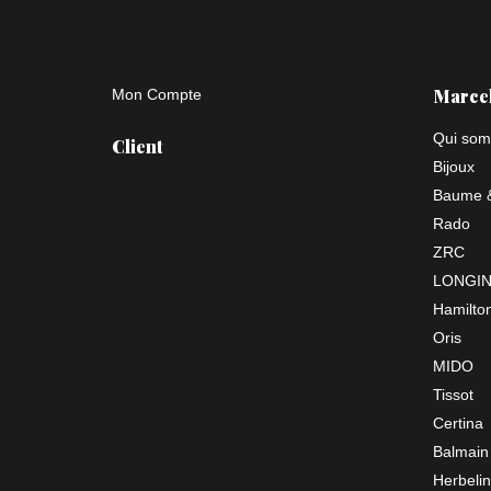
Marce
Mon Compte
Qui som
Client
Bijoux
Baume &
Rado
ZRC
LONGI
Hamilto
Oris
MIDO
Tissot
Certina
Balmain
Herbelin