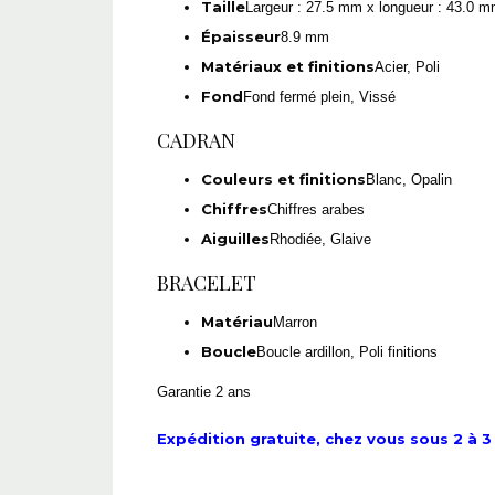
Taille
Largeur : 27.5 mm x longueur : 43.0 
Épaisseur
8.9 mm
Matériaux et finitions
Acier, Poli
Fond
Fond fermé plein, Vissé
CADRAN
Couleurs et finitions
Blanc, Opalin
Chiffres
Chiffres arabes
Aiguilles
Rhodiée, Glaive
BRACELET
Matériau
Marron
Boucle
Boucle ardillon, Poli finitions
Garantie 2 ans
Expédition gratuite, chez vous sous 2 à 3 