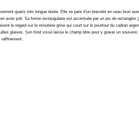
ement quartz très longue durée. Elle se pare d’un bracelet en veau brun avec
en acier poli. Sa forme rectangulaire est accentuée par un jeu de rectangles gr
ent le regard sur la minuterie grise qui court sur le pourtour du cadran argent
iguilles glaives. Son fond vissé laisse le champ libre pour y graver un souve
 raffinement.