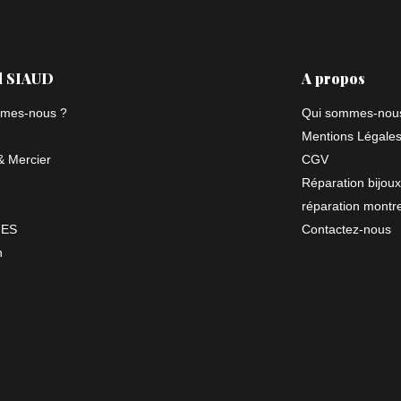
l SIAUD
A propos
mes-nous ?
Qui sommes-nou
Mentions Légale
 Mercier
CGV
Réparation bijoux
réparation montr
NES
Contactez-nous
n