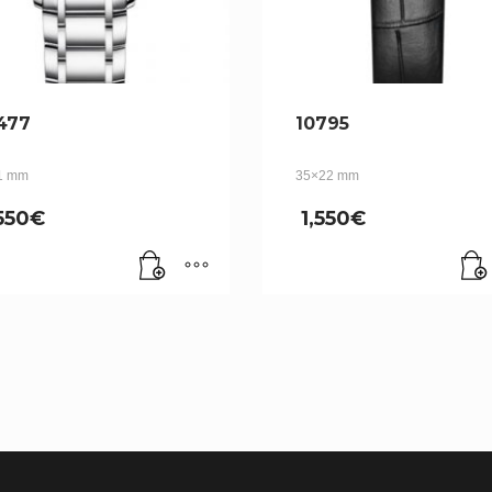
477
10795
1 mm
35×22 mm
550
€
1,550
€