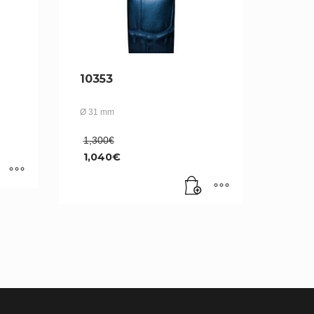
10353
Ø 31 mm
Le
1,300
€
prix
1,040
€
initial
Le
était :
prix
1,300€.
actuel
est :
1,040€.