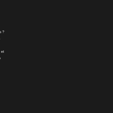
s ?
s
 et
e