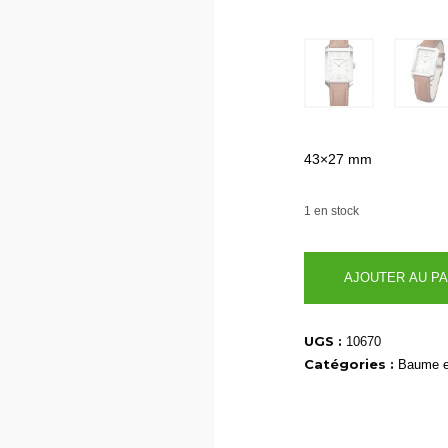
43×27 mm
1 en stock
quantité
AJOUTER AU PA
de
10670
UGS :
10670
Catégories :
Baume e