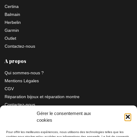
Certina
Balmain
Herbelin
Garmin
Outlet
Contactez-nous
A propos
Qui sommes-nous ?
Mentions Légales
CGV
Réparation bijoux et réparation montre
Contactez-nous
Gérer le consentement aux
cookies
Information
Pour offrir les meilleures expériences, nous utilisons des technologies telles que les
cookies pour stocker et/ou accéder aux informations des appareils. Le fait de consentir