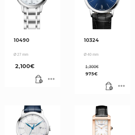
10490
10324
Ø 27 mm
Ø 40 mm
Le
2,100
€
1,300
€
prix
975
€
initial
Le
était :
prix
1,300€.
actuel
est :
975€.