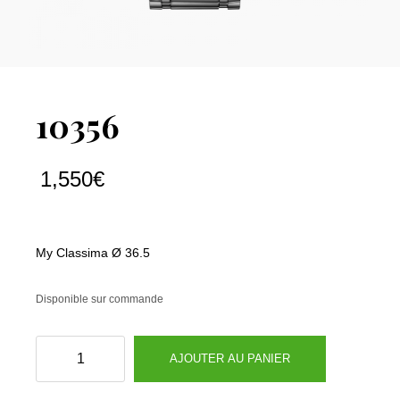
10356
1,550
€
My Classima Ø 36.5
Disponible sur commande
quantité
AJOUTER AU PANIER
de
10356