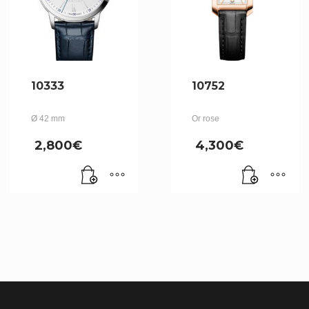
10333
10752
Ø 42 mm
Or rose
2,800
€
4,300
€