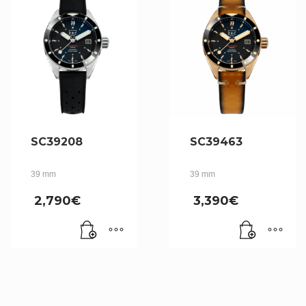
SC39208
SC39463
39 mm
39 mm
2,790
€
3,390
€