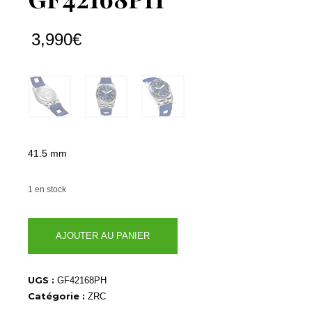
3,990
€
41.5 mm
1 en stock
quantité
AJOUTER AU PANIER
de
GF42168PH
UGS :
GF42168PH
Catégorie :
ZRC