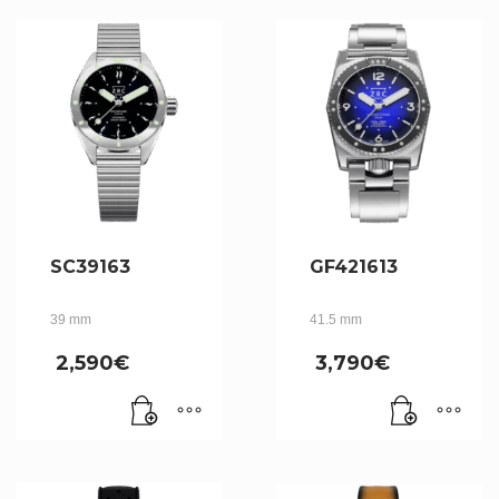
SC39163
GF421613
39 mm
41.5 mm
2,590
€
3,790
€