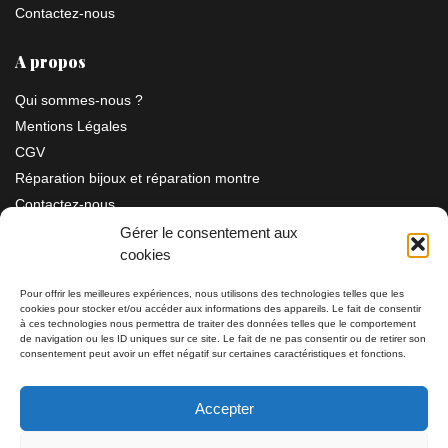
Contactez-nous
A propos
Qui sommes-nous ?
Mentions Légales
CGV
Réparation bijoux et réparation montre
Contactez-nous
Gérer le consentement aux
cookies
Information
Pour offrir les meilleures expériences, nous utilisons des technologies telles que les
cookies pour stocker et/ou accéder aux informations des appareils. Le fait de consentir
Bijouterie SIAUD
à ces technologies nous permettra de traiter des données telles que le comportement
11 rue Masséna 06000 NICE
de navigation ou les ID uniques sur ce site. Le fait de ne pas consentir ou de retirer son
consentement peut avoir un effet négatif sur certaines caractéristiques et fonctions.
du mardi au samedi de 9h30 à 19h00
Accepter
Tél: 04 93 82 29 34 / 09 78 81 68 81