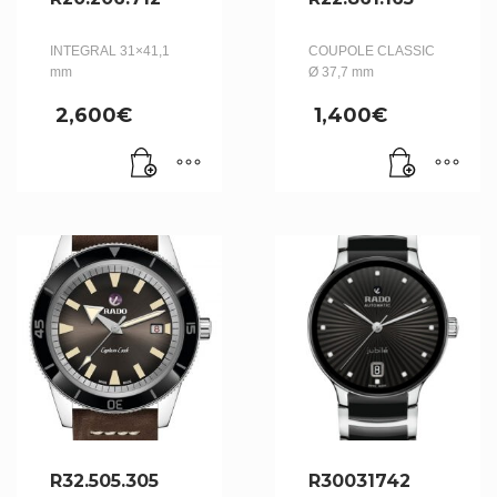
INTEGRAL 31×41,1
COUPOLE CLASSIC
mm
Ø 37,7 mm
2,600
€
1,400
€
R32.505.305
R30031742