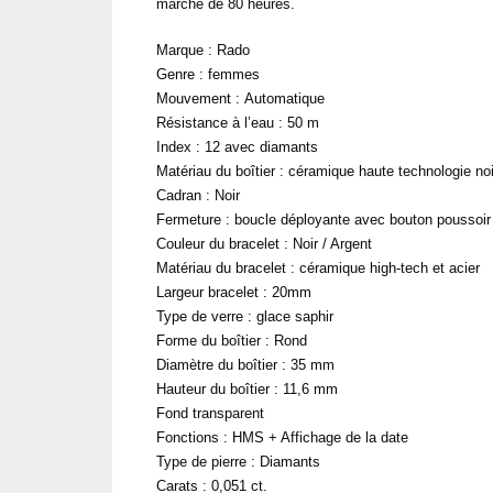
marche de 80 heures.
Marque :
Rado
Genre :
femmes
Mouvement :
Automatique
Résistance à l’eau :
50 m
Index : 12
avec diamants
Matériau du boîtier :
céramique haute technologie noi
Cadran :
Noir
Fermeture :
boucle déployante avec bouton poussoir
Couleur du bracelet :
Noir / Argent
Matériau du bracelet :
céramique high-tech et acier
Largeur bracelet :
20mm
Type de verre :
glace saphir
Forme du boîtier :
Rond
Diamètre du boîtier :
35 mm
Hauteur du boîtier :
11,6 mm
Fond transparent
Fonctions : HMS +
Affichage de la date
Type de pierre :
Diamants
Carats :
0,051 ct.