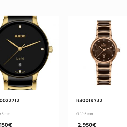
0022712
R30019732
9.5 mm
Ø 30.5 mm
,150
€
2,950
€