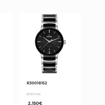
R30018152
Ø 39.5 mm
2,150
€