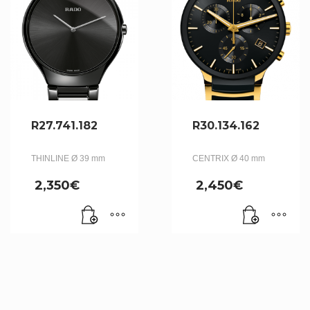
R27.741.182
R30.134.162
THINLINE Ø 39 mm
CENTRIX Ø 40 mm
2,350
€
2,450
€