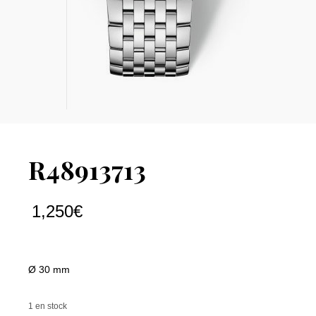
R48913713
1,250
€
Ø 30 mm
1 en stock