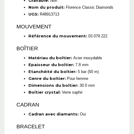
Gravable:
Non
Nom du produit:
Florence Classic Diamonds
UGS:
R48913713
MOUVEMENT
Référence du mouvement:
03.079.222
BOÎTIER
Matériau du boîtier:
Acier inoxydable
Epaisseur du boîtier:
7.8 mm
Etanchéité du boîtier:
5 bar (50 m)
Genre du boîtier:
Pour femme
Dimensions du boîtier:
30.0 mm
Boîtier crystal:
Verre saphir
CADRAN
Cadran avec diamants:
Oui
BRACELET