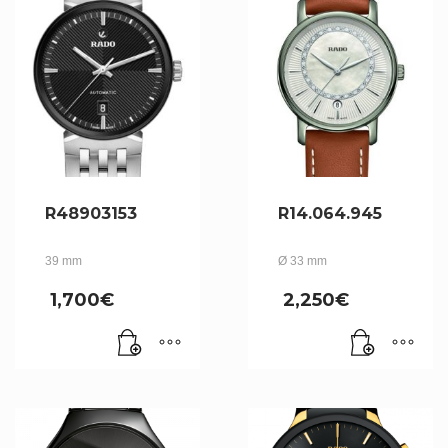
R48903153
R14.064.945
39 mm
Ø 33 mm
1,700
€
2,250
€