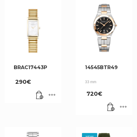
BRAC17443P
14545BTR49
290
€
33 mm
720
€
NEW!