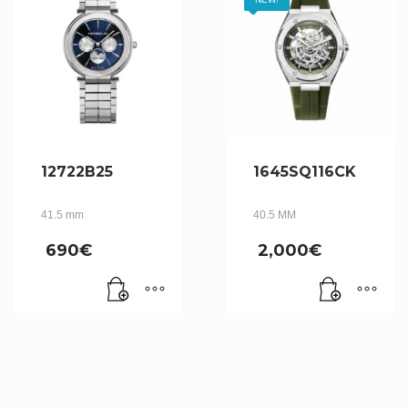
12722B25
1645SQ116CK
41.5 mm
40.5 MM
690
€
2,000
€