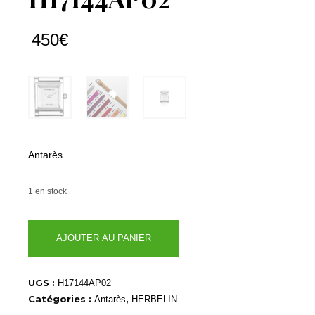
450
€
Antarès
1 en stock
quantité
AJOUTER AU PANIER
de
H17144AP02
UGS :
H17144AP02
Catégories :
,
Antarès
HERBELIN