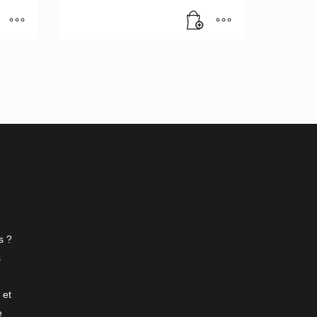
s ?
s
 et
e