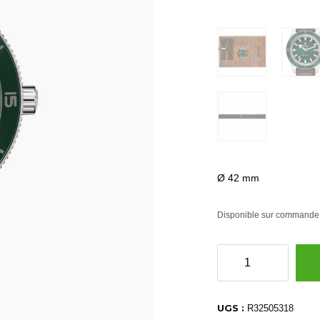
Ø 42 mm
Disponible sur commande
quantité
de
R32505318
UGS :
R32505318