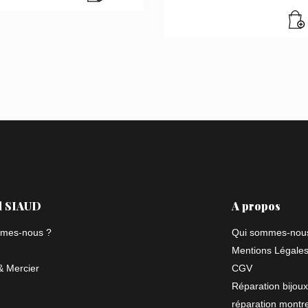
l SIAUD
A propos
mes-nous ?
Qui sommes-nou
Mentions Légale
 Mercier
CGV
Réparation bijoux
réparation montr