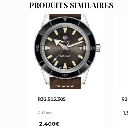
PRODUITS SIMILAIRES
R32.505.305
R2
1
Ø 42 mm
2,400
€