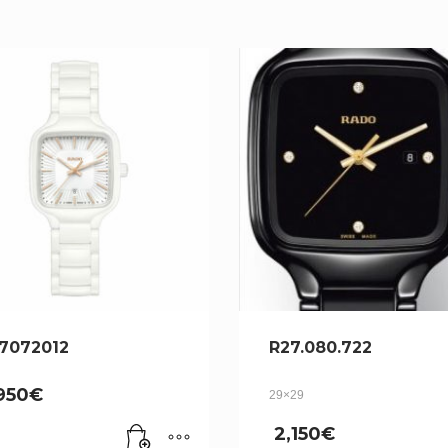
7072012
R27.080.722
,950
€
29×29
2,150
€