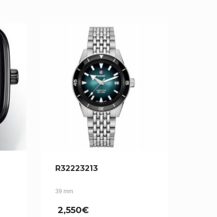
R32223213
39 mm
2,550
€