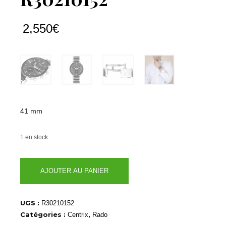
2,550
€
41 mm
1 en stock
quantité
AJOUTER AU PANIER
de
R30210152
UGS :
R30210152
Catégories :
,
Centrix
Rado