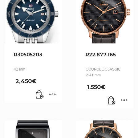
R30505203
R22.877.165
42 mm
COUPOLE CLASSIC
Ø 41 mm
2,450
€
1,550
€