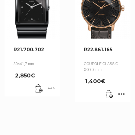
R21.700.702
R22.861.165
30×41,7 mm
COUPOLE CLASSIC
Ø 37,7 mm
2,850
€
1,400
€