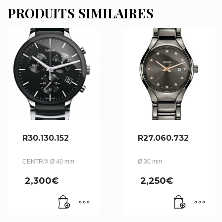
PRODUITS SIMILAIRES
R30.130.152
R27.060.732
CENTRIX Ø 40 mm
Ø 30 mm
2,300
€
2,250
€