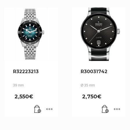
R32223213
R30031742
39 mm
Ø 35 mm
2,550
€
2,750
€