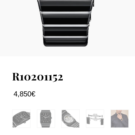
R10201152
4,850
€