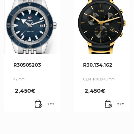
R30505203
R30.134.162
42 mm
CENTRIX Ø 40 mm
2,450
€
2,450
€