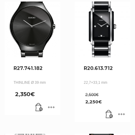
R27.741.182
R20.613.712
THINLINE Ø 39 mm
22,7×33,1 mm
Le
2,350
€
2,500
€
prix
2,250
€
initial
Le
était :
prix
2,500€.
actuel
est :
2,250€.