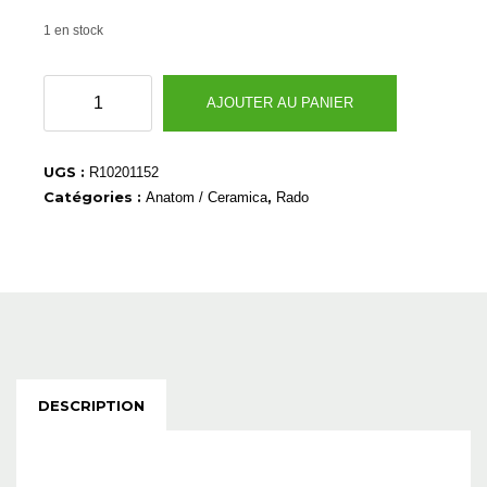
1 en stock
quantité
AJOUTER AU PANIER
de
R10201152
UGS :
R10201152
Catégories :
,
Anatom / Ceramica
Rado
DESCRIPTION