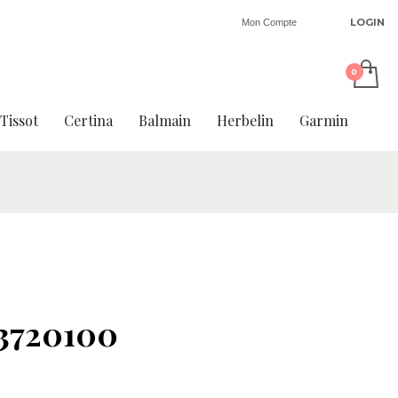
LOGIN
Mon Compte
Tissot
Certina
Balmain
Herbelin
Garmin
3720100