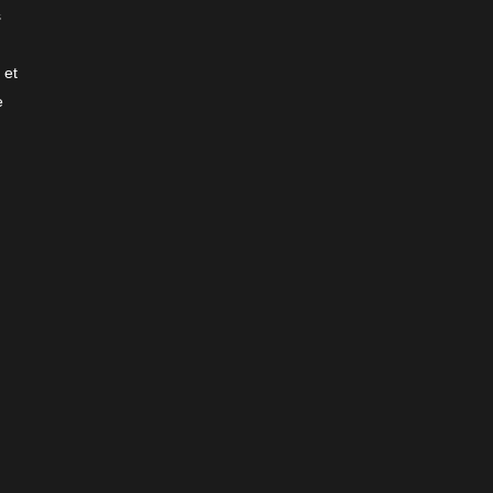
s
 et
e