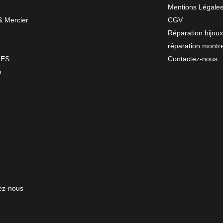
Mentions Légale
 Mercier
CGV
Réparation bijoux
réparation montr
NES
Contactez-nous
n
ez-nous