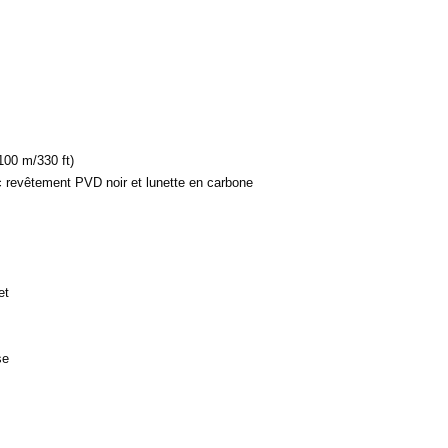
100 m/330 ft)
c revêtement PVD noir et lunette en carbone
et
se