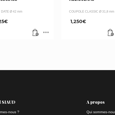
 DATE Ø 42 mm
COUPOLE CLASSIC Ø 31,8 mm
25
€
1,250
€
l SIAUD
A propos
mes-nous ?
Qui sommes-nou