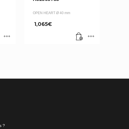
OPEN HEART Ø 40 mm
1,065
€
s ?