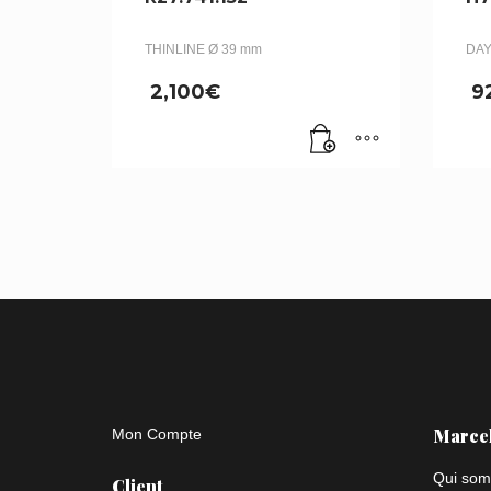
THINLINE Ø 39 mm
DAY
2,100
€
9
Marce
Mon Compte
Qui som
Client