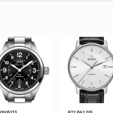
0505133
R22.862.015