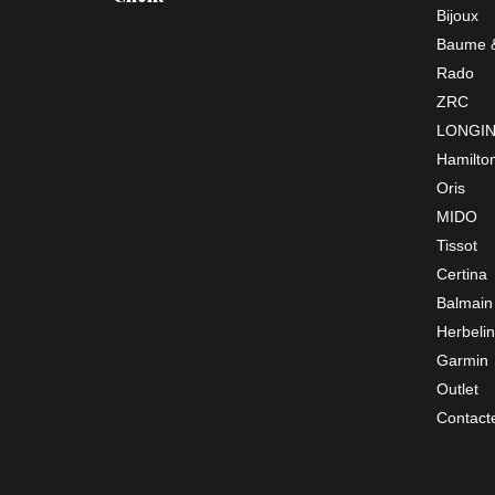
Bijoux
Baume &
Rado
ZRC
LONGI
Hamilto
Oris
MIDO
Tissot
Certina
Balmain
Herbelin
Garmin
Outlet
Contact