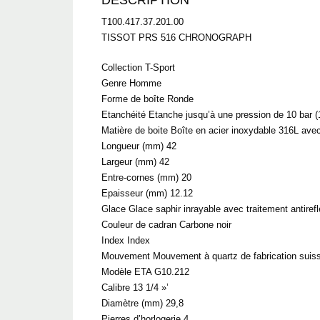
DESCRIPTION
T100.417.37.201.00
TISSOT PRS 516 CHRONOGRAPH
Collection T-Sport
Genre Homme
Forme de boîte Ronde
Etanchéité Etanche jusqu’à une pression de 10 bar (
Matière de boite Boîte en acier inoxydable 316L ave
Longueur (mm) 42
Largeur (mm) 42
Entre-cornes (mm) 20
Epaisseur (mm) 12.12
Glace Glace saphir inrayable avec traitement antirefl
Couleur de cadran Carbone noir
Index Index
Mouvement Mouvement à quartz de fabrication suis
Modèle ETA G10.212
Calibre 13 1/4 »’
Diamètre (mm) 29,8
Pierres d’horlogerie 4