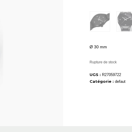
Ø 30 mm
Rupture de stock
UGS :
R27059722
Catégorie :
defaut