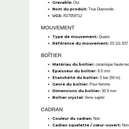
Gravable:
Oui
Nom du produit:
True Diamonds
UGS:
R27059712
MOUVEMENT
Type de mouvement:
Quartz
Référence du mouvement:
03.111.837
BOÎTIER
Matériau du boîtier:
céramique haute-tec
Epaisseur du boîtier:
8.0 mm
Etanchéité du boîtier:
5 bar (50 m)
Genre du boîtier:
Pour femme
Dimensions du boîtier:
30.0 mm
Boîtier crystal:
Verre saphir
CADRAN
Couleur du cadran:
Noir
Cadran squelette / cœur-ouvert:
Non