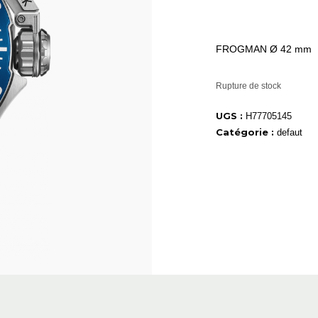
FROGMAN Ø 42 mm
Rupture de stock
UGS :
H77705145
Catégorie :
defaut