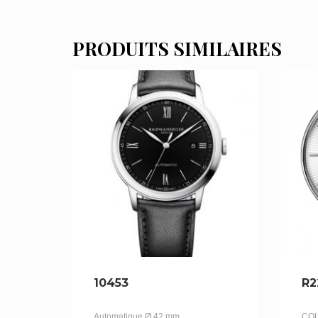
PRODUITS SIMILAIRES
10453
R2
Automatique Ø 42 mm
COU