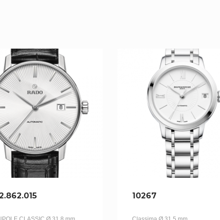
2.862.015
10267
POLE CLASSIC Ø 31,8 mm
Classima Ø 31.5 mm