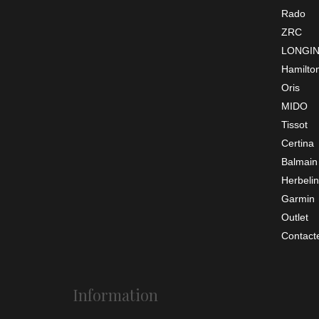
Rado
ZRC
LONGI
Hamilto
Oris
MIDO
Tissot
Certina
Balmain
Herbelin
Garmin
Outlet
Contact
Information