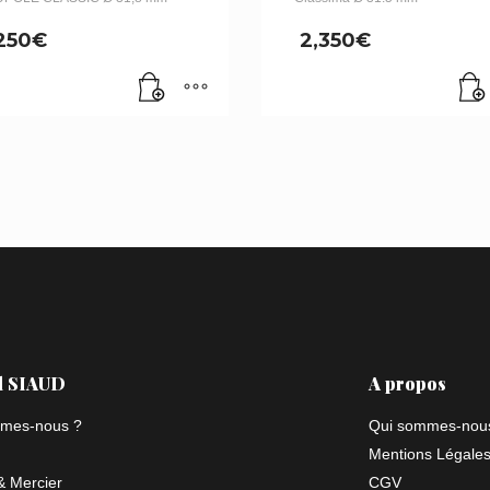
,250
€
2,350
€
l SIAUD
A propos
mes-nous ?
Qui sommes-nou
Mentions Légale
 Mercier
CGV