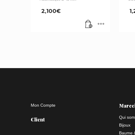
2,100
€
1
Marce
Mon Compte
Qui som
Client
Bijoux
Baume &