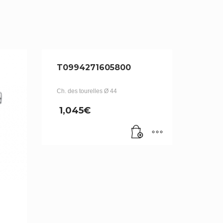
T0994271605800
Ch. des tourelles Ø 44
1,045
€