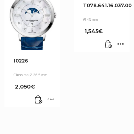
T078.641.16.037.00
Ø 43 mm
1,545
€
10226
Classima Ø 36.5 mm
2,050
€