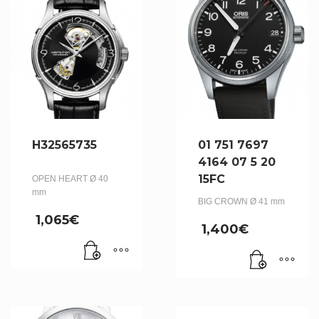
H32565735
01 751 7697
4164 07 5 20
15FC
OPEN HEART Ø 40
mm
BIG CROWN Ø 41 mm
1,065
€
1,400
€