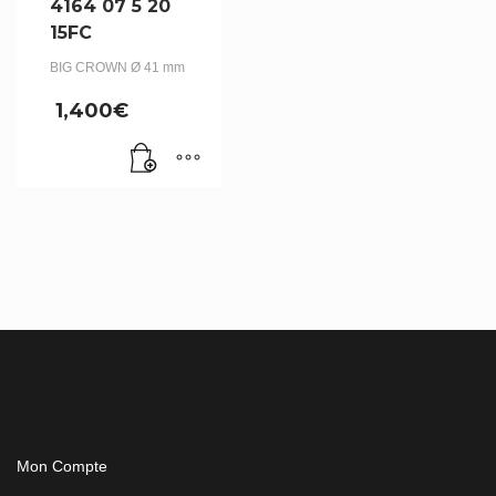
4164 07 5 20
15FC
BIG CROWN Ø 41 mm
1,400
€
Mon Compte