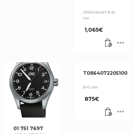
OPEN HEART Ø 40
mm
1,065
€
T0864072205100
Ø 41 mm
875
€
01 751 7697