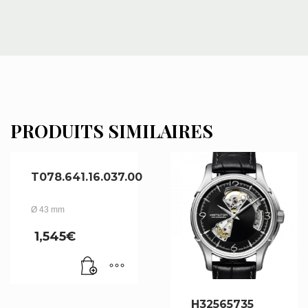
PRODUITS SIMILAIRES
T078.641.16.037.00
Ø 43 mm
1,545
€
H32565735