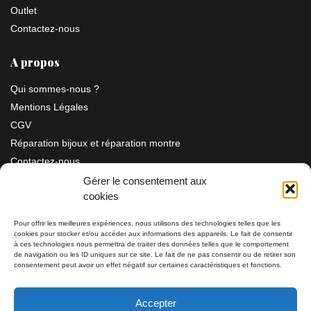
Outlet
Contactez-nous
A propos
Qui sommes-nous ?
Mentions Légales
CGV
Réparation bijoux et réparation montre
Contactez-nous
Gérer le consentement aux
cookies
Information
Pour offrir les meilleures expériences, nous utilisons des technologies telles que les
cookies pour stocker et/ou accéder aux informations des appareils. Le fait de consentir
Bijouterie SIAUD
à ces technologies nous permettra de traiter des données telles que le comportement
11 rue Masséna 06000 NICE
de navigation ou les ID uniques sur ce site. Le fait de ne pas consentir ou de retirer son
consentement peut avoir un effet négatif sur certaines caractéristiques et fonctions.
du mardi au samedi de 9h30 à 19h00
Accepter
Tél: 04 93 82 29 34 / 09 78 81 68 81