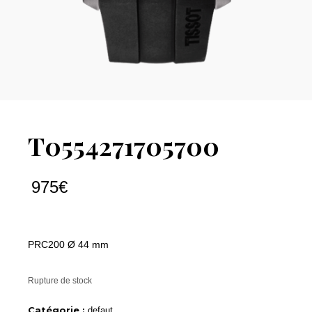
T0554271705700
975
€
PRC200 Ø 44 mm
Rupture de stock
Catégorie :
defaut