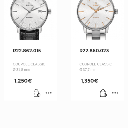
R22.862.015
R22.860.023
COUPOLE CLASSIC
COUPOLE CLASSIC
Ø 31,8 mm
Ø 37,7 mm
1,250
€
1,350
€