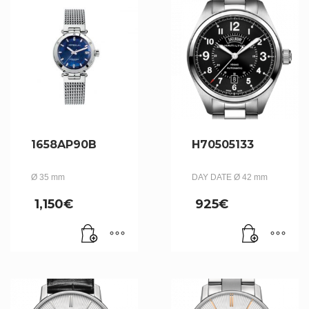
1658AP90B
H70505133
Ø 35 mm
DAY DATE Ø 42 mm
1,150
€
925
€