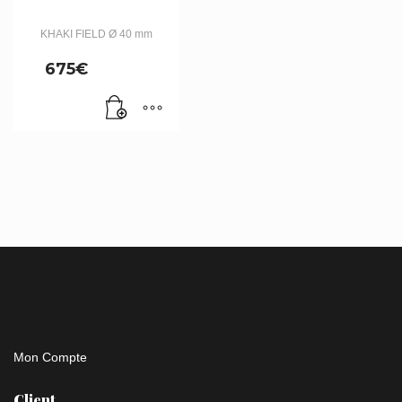
KHAKI FIELD Ø 40 mm
675
€
Mon Compte
Client