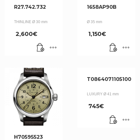
R27.742.732
1658AP90B
THINLINE Ø 30 mm
Ø 35 mm
2,600
€
1,150
€
T0864071105100
LUXURY Ø 41 mm
745
€
H70595523