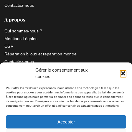
Contactez-nous
A propos
Qui sommes-nous ?
Mentions Légales
CGV
Réparation bijoux et réparation montre
Contactez-nous
Gérer le consentement aux
cookies
Information
Pour offrir les meilleures expériences, nous utilisons des technologies telles que les
cookies pour stocker et/ou accéder aux informations des appareils. Le fait de consentir
Bijouterie SIAUD
à ces technologies nous permettra de traiter des données telles que le comportement
11 rue Masséna 06000 NICE
de navigation ou les ID uniques sur ce site. Le fait de ne pas consentir ou de retirer son
consentement peut avoir un effet négatif sur certaines caractéristiques et fonctions.
du mardi au samedi de 9h30 à 19h00
Accepter
Tél: 04 93 82 29 34 / 09 78 81 68 81