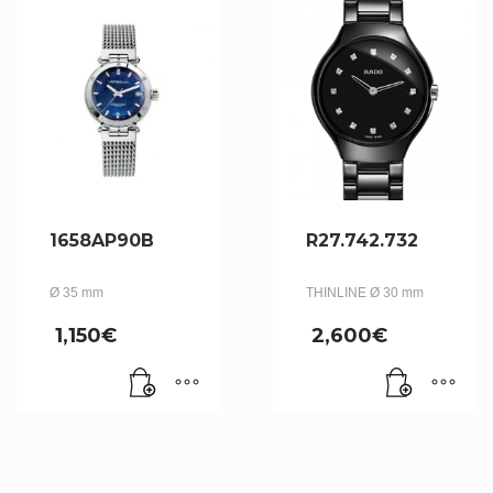
1658AP90B
R27.742.732
Ø 35 mm
THINLINE Ø 30 mm
1,150
€
2,600
€