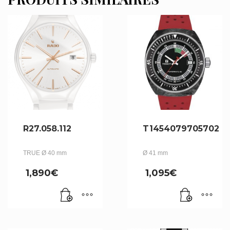
R27.058.112
T1454079705702
TRUE Ø 40 mm
Ø 41 mm
1,890
€
1,095
€