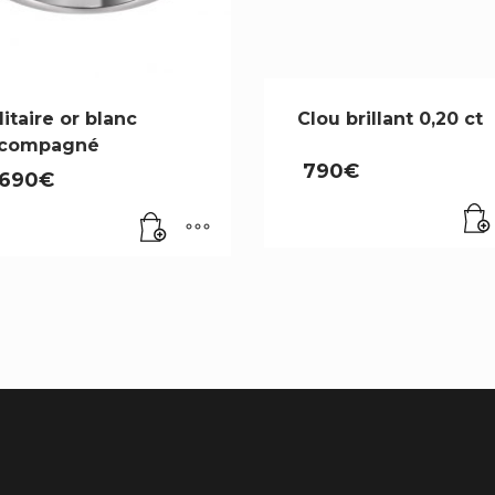
litaire or blanc
Clou brillant 0,20 ct
compagné
790
€
,690
€