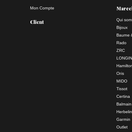
Marce
Mon Compte
Qui som
Client
Bijoux
Baume &
Rado
ZRC
LONGI
Hamilto
Oris
MIDO
Tissot
Certina
Balmain
Herbelin
Garmin
Outlet