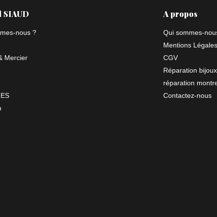
l SIAUD
A propos
mes-nous ?
Qui sommes-nou
Mentions Légale
 Mercier
CGV
Réparation bijoux
réparation montr
NES
Contactez-nous
n