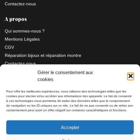
Contactez-nous
A propos
Qui sommes-nous ?
Mentions Légales
CGV
Réparation bijoux et réparation montre
Contactez-nous
Gérer le consentement aux
cookies
Information
Pour offrir les meilleures expériences, nous utilisons des technologies telles que les
cookies pour stocker et/ou accéder aux informations des appareils. Le fait de consentir
Bijouterie SIAUD
à ces technologies nous permettra de traiter des données telles que le comportement
11 rue Masséna 06000 NICE
de navigation ou les ID uniques sur ce site. Le fait de ne pas consentir ou de retirer son
consentement peut avoir un effet négatif sur certaines caractéristiques et fonctions.
du mardi au samedi de 9h30 à 19h00
Accepter
Tél: 04 93 82 29 34 / 09 78 81 68 81