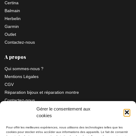
Certina
Balmain
Herbelin
Garmin
Outlet
Contactez-nous
A propos
Qui sommes-nous ?
Mentions Légales
CGV
Réparation bijoux et réparation montre
Contactez-nous
Gérer le consentement aux
cookies
Information
Pour offrir les meilleures expériences, nous utilisons des technologies telles que les
cookies pour stocker et/ou accéder aux informations des appareils. Le fait de consentir