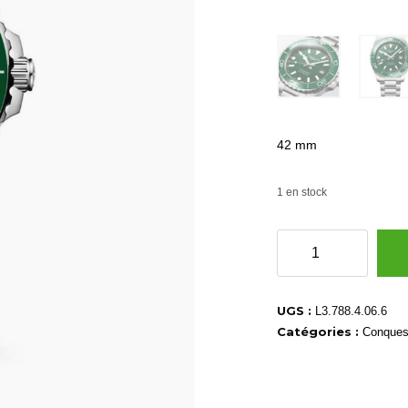
42 mm
1 en stock
quantité
de
L37884066
UGS :
L3.788.4.06.6
Catégories :
Conques