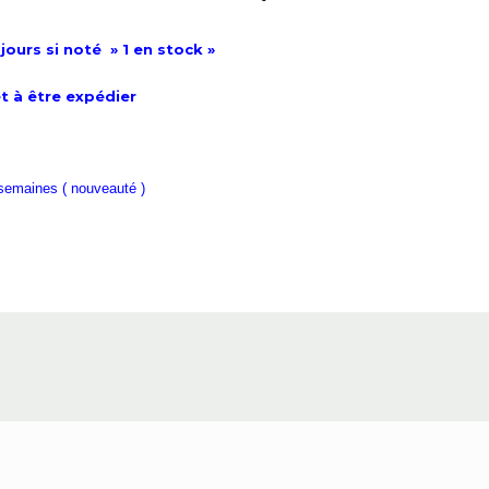
jours si noté » 1 en stock »
t à être expédier
 semaines ( nouveauté )