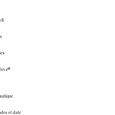
oli
s
ies
Nova®
matique
des et date