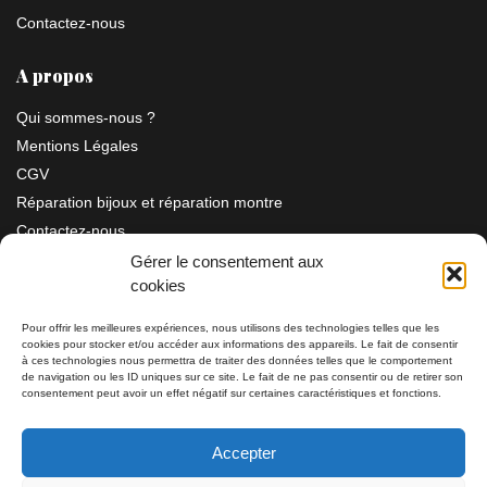
Contactez-nous
A propos
Qui sommes-nous ?
Mentions Légales
CGV
Réparation bijoux et réparation montre
Contactez-nous
Gérer le consentement aux
cookies
Information
Pour offrir les meilleures expériences, nous utilisons des technologies telles que les
cookies pour stocker et/ou accéder aux informations des appareils. Le fait de consentir
Bijouterie SIAUD
à ces technologies nous permettra de traiter des données telles que le comportement
11 rue Masséna 06000 NICE
de navigation ou les ID uniques sur ce site. Le fait de ne pas consentir ou de retirer son
consentement peut avoir un effet négatif sur certaines caractéristiques et fonctions.
du mardi au samedi de 9h30 à 19h00
Accepter
Tél: 04 93 82 29 34 / 09 78 81 68 81