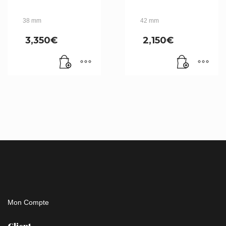
38 mm
42 mm
3,350
€
2,150
€
Mon Compte