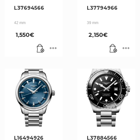
L37694566
L37794966
42 mm
39 mm
1,550
€
2,150
€
L16494926
L37884566