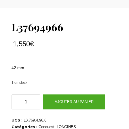
L37694966
1,550
€
42 mm
1 en stock
quantité
AJOUTER AU PANIER
de
L37694966
UGS :
L3.769.4.96.6
Catégories :
,
Conquest
LONGINES