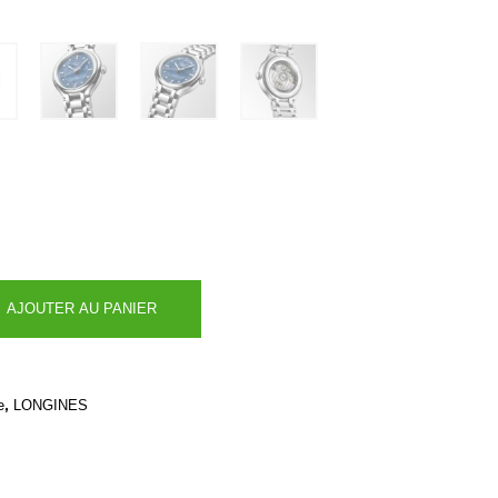
AJOUTER AU PANIER
,
e
LONGINES