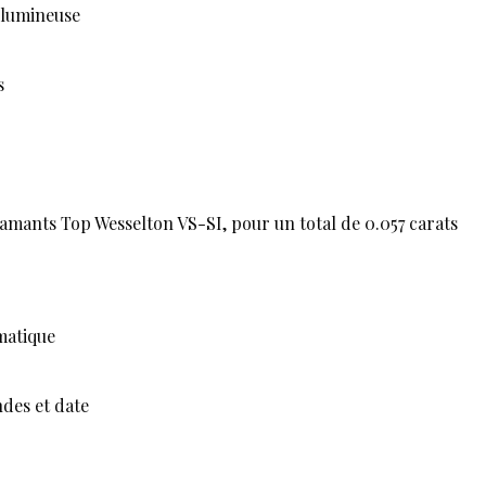
 lumineuse
s
iamants Top Wesselton VS-SI, pour un total de 0.057 carats
matique
des et date