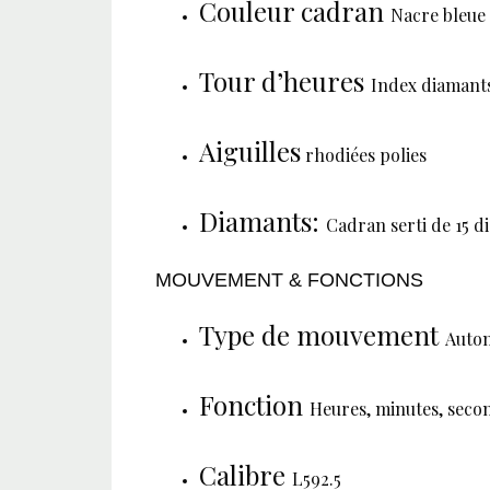
Couleur cadran
Nacre bleue
Tour d’heures
Index diamant
Aiguilles
rhodiées polies
Diamants:
Cadran serti de 15 d
MOUVEMENT & FONCTIONS
Type de mouvement
Auto
Fonction
Heures, minutes, secon
Calibre
L592.5