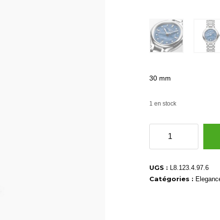
30 mm
1 en stock
quantité
de
L81234976
UGS :
L8.123.4.97.6
Catégories :
Eleganc