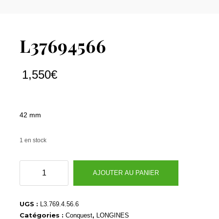
L37694566
1,550
€
42 mm
1 en stock
quantité
AJOUTER AU PANIER
de
L37694566
UGS :
L3.769.4.56.6
Catégories :
,
Conquest
LONGINES