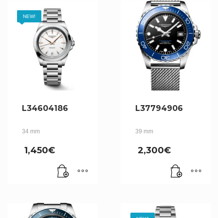
NEW!
L34604186
L37794906
34 mm
39 mm
1,450
€
2,300
€