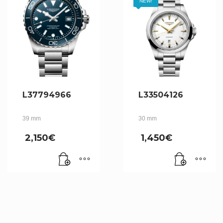
NEW!
L37794966
L33504126
39 mm
30 mm
2,150
€
1,450
€