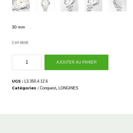
30 mm
1 en stock
quantité
AJOUTER AU PANIER
de
L33504126
UGS :
L3.350.4.12.6
Catégories :
,
Conquest
LONGINES