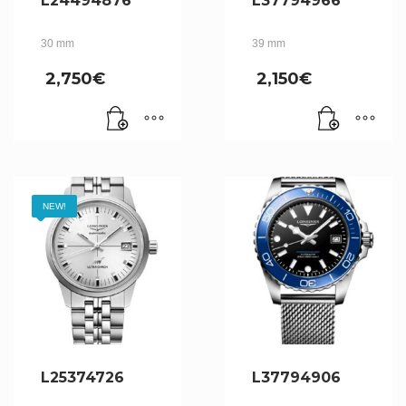
L24494876
L37794966
30 mm
39 mm
2,750
€
2,150
€
NEW!
L25374726
L37794906