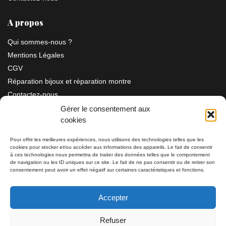
A propos
Qui sommes-nous ?
Mentions Légales
CGV
Réparation bijoux et réparation montre
Contactez-nous
Gérer le consentement aux
cookies
Information
Pour offrir les meilleures expériences, nous utilisons des technologies telles que les
cookies pour stocker et/ou accéder aux informations des appareils. Le fait de consentir
à ces technologies nous permettra de traiter des données telles que le comportement
Bijouterie SIAUD
11 rue Masséna 06000 NICE
de navigation ou les ID uniques sur ce site. Le fait de ne pas consentir ou de retirer son
consentement peut avoir un effet négatif sur certaines caractéristiques et fonctions.
du mardi au samedi de 9h30 à 19h00
Accepter
Tél: 04 93 82 29 34 / 09 78 81 68 81
Refuser
Tél: 07 66 49 41 30