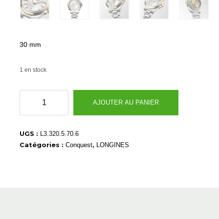
30 mm
1 en stock
quantité
AJOUTER AU PANIER
de
L33205706
UGS :
L3.320.5.70.6
Catégories :
,
Conquest
LONGINES