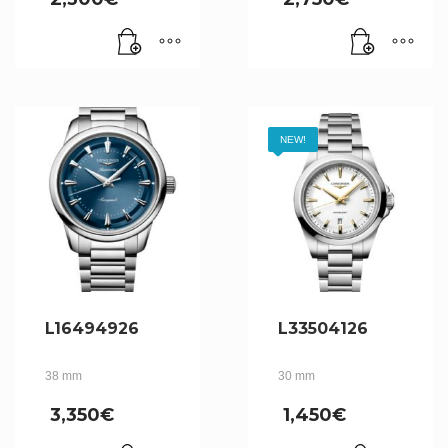
NEW!
L16494926
L33504126
38 mm
30 mm
3,350
€
1,450
€