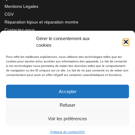
Mentions Légales
CGV
Réparation bijoux et réparation montre
Contactez-nous
Gérer le consentement aux
cookies
Information
Pour offrir les meilleures expériences, nous utilisons des technologies telles que les
cookies pour stocker et/ou accéder aux informations des appareils. Le fait de consentir
Bijouterie SIAUD
à ces technologies nous permettra de traiter des données telles que le comportement
11 rue Masséna 06000 NICE
de navigation ou les ID uniques sur ce site. Le fait de ne pas consentir ou de retirer son
consentement peut avoir un effet négatif sur certaines caractéristiques et fonctions.
du mardi au samedi de 9h30 à 19h00
Accepter
Tél: 04 93 82 29 34 / 09 78 81 68 81
Refuser
Tél: 07 66 49 41 30
Voir les préférences
Politique de cookies
CGV