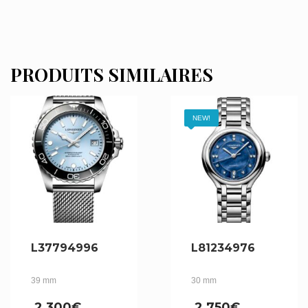
PRODUITS SIMILAIRES
NEW!
L37794996
L81234976
39 mm
30 mm
2,300
€
2,750
€