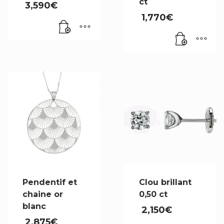
ct
3,590
€
1,770
€
Pendentif et
Clou brillant
chaine or
0,50 ct
blanc
2,150
€
2,875
€