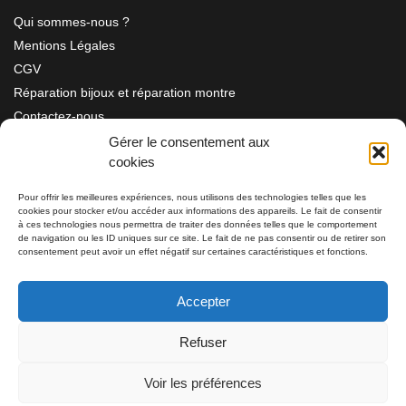
Qui sommes-nous ?
Mentions Légales
CGV
Réparation bijoux et réparation montre
Contactez-nous
Gérer le consentement aux
cookies
Information
Pour offrir les meilleures expériences, nous utilisons des technologies telles que les
cookies pour stocker et/ou accéder aux informations des appareils. Le fait de consentir
Bijouterie SIAUD
à ces technologies nous permettra de traiter des données telles que le comportement
11 rue Masséna 06000 NICE
de navigation ou les ID uniques sur ce site. Le fait de ne pas consentir ou de retirer son
consentement peut avoir un effet négatif sur certaines caractéristiques et fonctions.
du mardi au samedi de 9h30 à 19h00
Accepter
Tél: 04 93 82 29 34 / 09 78 81 68 81
Refuser
Tél: 07 66 49 41 30
Voir les préférences