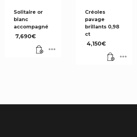
Solitaire or
Créoles
blanc
pavage
accompagné
brillants 0,98
ct
7,690
€
4,150
€