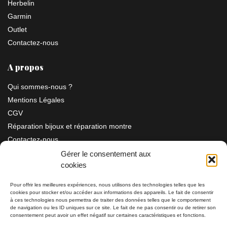
Herbelin
Garmin
Outlet
Contactez-nous
A propos
Qui sommes-nous ?
Mentions Légales
CGV
Réparation bijoux et réparation montre
Contactez-nous
Gérer le consentement aux
cookies
Information
Pour offrir les meilleures expériences, nous utilisons des technologies telles que les
cookies pour stocker et/ou accéder aux informations des appareils. Le fait de consentir
Bijouterie SIAUD
à ces technologies nous permettra de traiter des données telles que le comportement
11 rue Masséna 06000 NICE
de navigation ou les ID uniques sur ce site. Le fait de ne pas consentir ou de retirer son
consentement peut avoir un effet négatif sur certaines caractéristiques et fonctions.
du mardi au samedi de 9h30 à 19h00