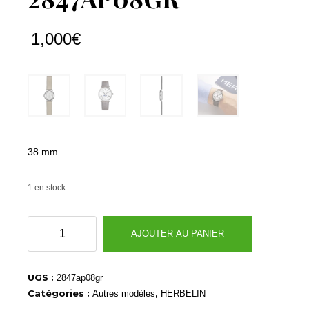
1,000
€
38 mm
1 en stock
quantité
AJOUTER AU PANIER
de
2847AP08GR
UGS :
2847ap08gr
Catégories :
,
Autres modèles
HERBELIN