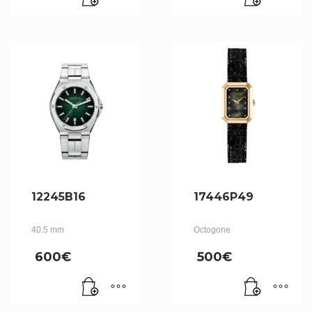
12245B16
17446P49
40.5 mm
Octogone
600
€
500
€