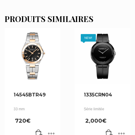
PRODUITS SIMILAIRES
NEW!
14545BTR49
1335CRN04
33 mm
Série limitée
720
€
2,000
€