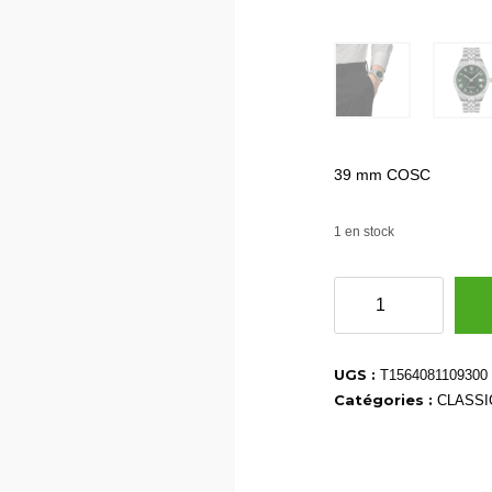
39 mm COSC
1 en stock
quantité
de
T1564081109300
UGS :
T1564081109300
Catégories :
CLASSI