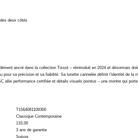
t des deux côtés
ément ancré dans la collection Tissot – réintroduit en 2024 et désormais do
our sa précision et sa fiabilité. Sa lunette cannelée définit l’identité de la 
C allie performance certifiée et détails visuels pointus – une montre qui port
T1564081109300
Classique Contemporaine
133,00
3 ans de garantie
Suisse