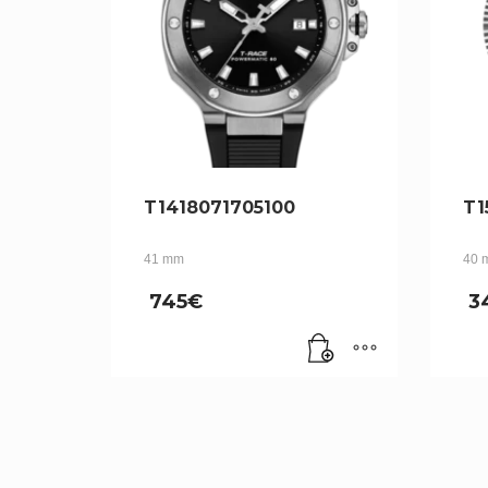
T1418071705100
T1
41 mm
40 
745
€
3