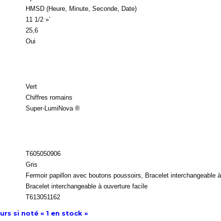
HMSD (Heure, Minute, Seconde, Date)
11 1/2 »’
25,6
Oui
Vert
Chiffres romains
Super-LumiNova ®
T605050906
Gris
Fermoir papillon avec boutons poussoirs, Bracelet interchangeable à
Bracelet interchangeable à ouverture facile
T613051162
rs si noté « 1 en stock »