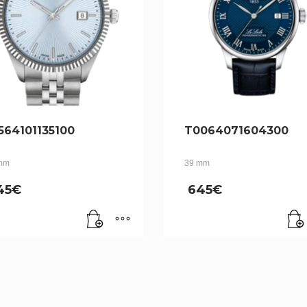
564101135100
T0064071604300
mm
39 mm
45
€
645
€