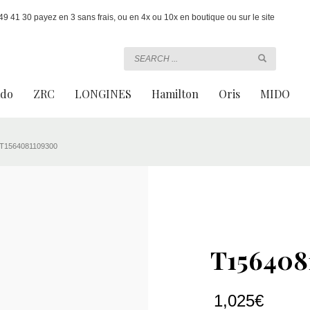
 41 30 payez en 3 sans frais, ou en 4x ou 10x en boutique ou sur le site
ado
ZRC
LONGINES
Hamilton
Oris
MIDO
T1564081109300
T156408
1,025
€