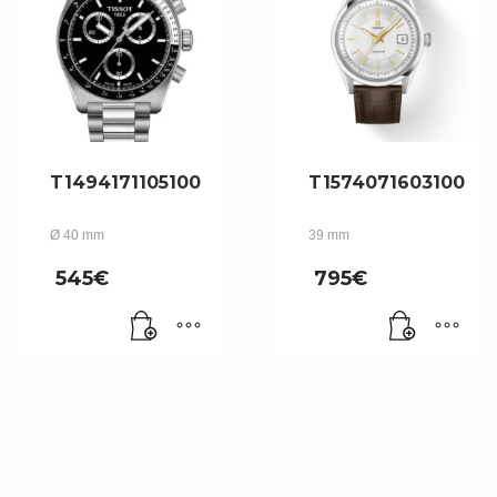
T1494171105100
T1574071603100
Ø 40 mm
39 mm
545
€
795
€