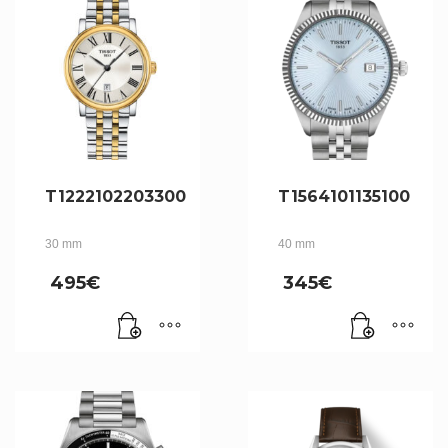
T1222102203300
T1564101135100
30 mm
40 mm
495
€
345
€