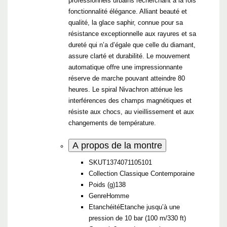
professionnels urbains recherchant à la fois
fonctionnalité élégance. Alliant beauté et
qualité, la glace saphir, connue pour sa
résistance exceptionnelle aux rayures et sa
dureté qui n’a d’égale que celle du diamant,
assure clarté et durabilité. Le mouvement
automatique offre une impressionnante
réserve de marche pouvant atteindre 80
heures. Le spiral Nivachron atténue les
interférences des champs magnétiques et
résiste aux chocs, au vieillissement et aux
changements de température.
A propos de la montre
SKU
T1374071105101
Collection Classique Contemporaine
Poids (g)
138
Genre
Homme
Etanchéité
Etanche jusqu’à une
pression de 10 bar (100 m/330 ft)