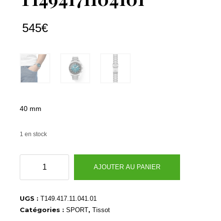
545
€
40 mm
1 en stock
quantité
AJOUTER AU PANIER
de
T1494171104101
UGS :
T149.417.11.041.01
Catégories :
,
SPORT
Tissot