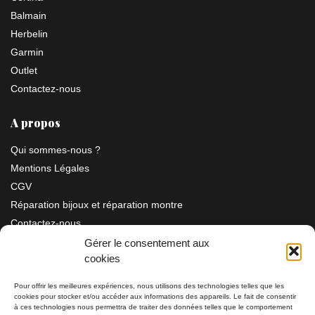
Balmain
Herbelin
Garmin
Outlet
Contactez-nous
A propos
Qui sommes-nous ?
Mentions Légales
CGV
Réparation bijoux et réparation montre
Contactez-nous
Gérer le consentement aux
cookies
Information
Pour offrir les meilleures expériences, nous utilisons des technologies telles que les
cookies pour stocker et/ou accéder aux informations des appareils. Le fait de consentir
Bijouterie SIAUD
à ces technologies nous permettra de traiter des données telles que le comportement
11 rue Masséna 06000 NICE