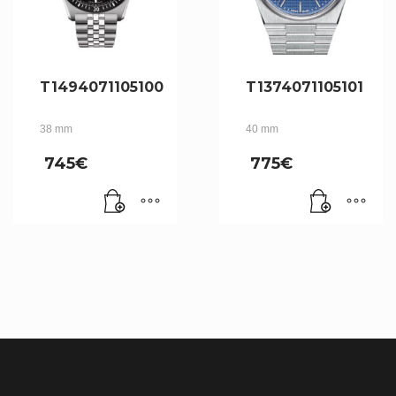
T1494071105100
T1374071105101
38 mm
40 mm
745
€
775
€