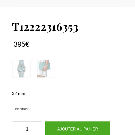
T12222316353
395
€
32 mm
1 en stock
quantité
AJOUTER AU PANIER
de