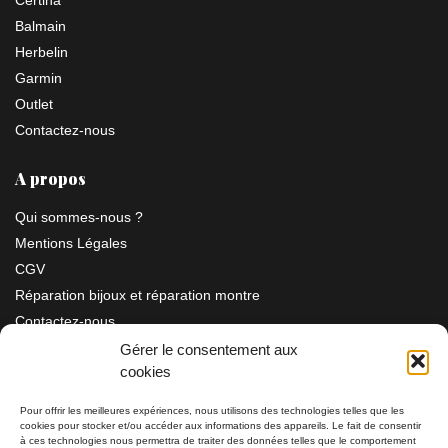
Balmain
Herbelin
Garmin
Outlet
Contactez-nous
A propos
Qui sommes-nous ?
Mentions Légales
CGV
Réparation bijoux et réparation montre
Contactez-nous
Gérer le consentement aux
cookies
Information
Pour offrir les meilleures expériences, nous utilisons des technologies telles que les
cookies pour stocker et/ou accéder aux informations des appareils. Le fait de consentir
Bijouterie SIAUD
à ces technologies nous permettra de traiter des données telles que le comportement
11 rue Masséna 06000 NICE