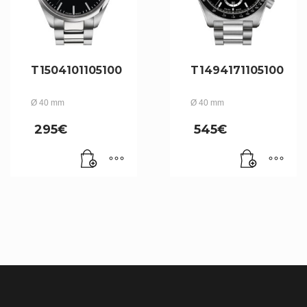
T1504101105100
T1494171105100
Ø 40 mm
Ø 40 mm
295
€
545
€