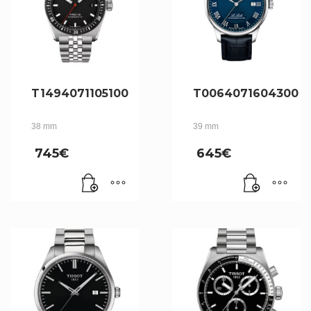
T1494071105100
T0064071604300
38 mm
39 mm
745
€
645
€